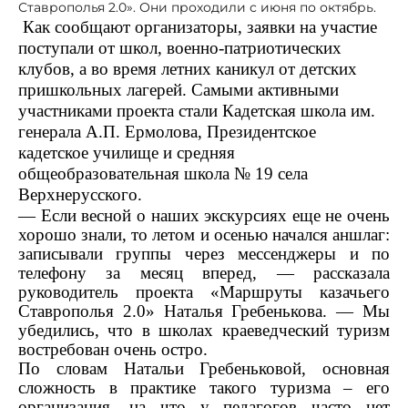
Ставрополья 2.0». Они проходили с июня по октябрь.
К
ак сообщают организаторы, заявки на участие
поступали от школ, военно-патриотических
клубов, а во время летних каникул от детских
пришкольных лагерей. Самыми активными
участниками проекта стали Кадетская школа им.
генерала А.П. Ермолова, Президентское
каде
тское училище и средняя
общеобразовательная школа № 19 села
Верхнерусского.
— Если весной о наших экскурсиях еще не очень
хорошо знали, то летом и осенью начался аншлаг:
записывали группы через мессенджеры и по
телефону за месяц вперед, — рассказала
руководитель проекта «Маршруты казачьего
Ставрополья 2.0» Наталья Гребенькова. —
Мы
убедились, что в школах краеведческий туризм
востребован очень остро.
По словам Натальи Гребеньковой, основная
сложность в практике такого туризма – его
организация, на что у педагогов часто нет