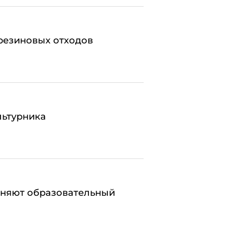
резиновых отходов
льтурника
еняют образовательный