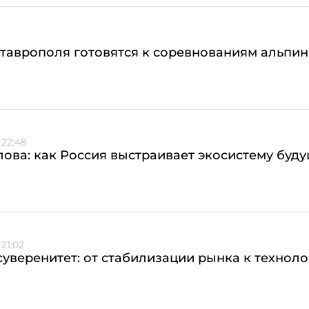
таврополя готовятся к соревнованиям альпин
 22:48
лова: как Россия выстраивает экосистему буд
21:02
уверенитет: от стабилизации рынка к технол