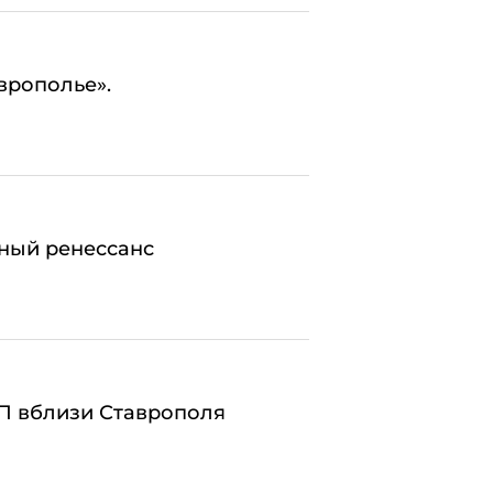
врополье».
ьный ренессанс
ТП вблизи Ставрополя