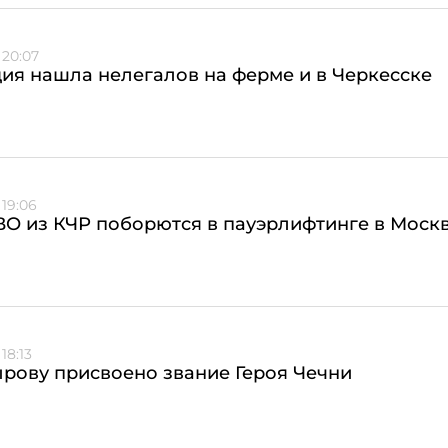
 20:07
ия нашла нелегалов на ферме и в Черкесске
 19:06
О из КЧР поборются в пауэрлифтинге в Моск
18:13
рову присвоено звание Героя Чечни