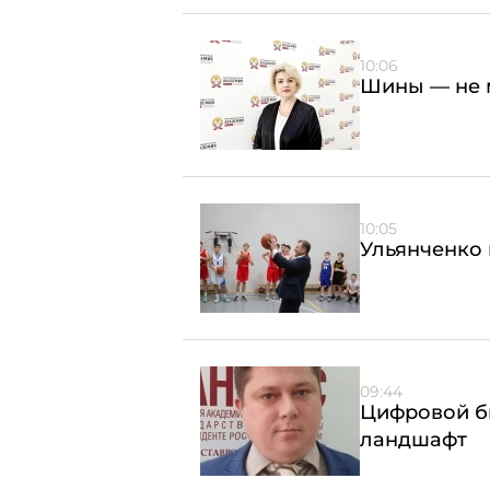
10:06
Шины — не 
10:05
Ульянченко 
09:44
Цифровой б
ландшафт