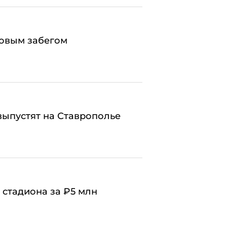
совым забегом
выпустят на Ставрополье
стадиона за ₽5 млн