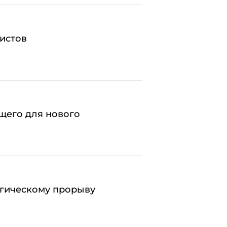
истов
ущего для нового
огическому прорыву