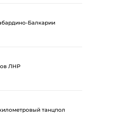
Кабардино-Балкарии
мов ЛНР
лукилометровый танцпол