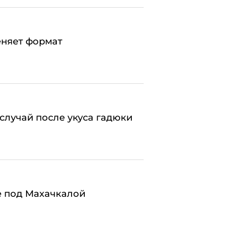
еняет формат
случай после укуса гадюки
е под Махачкалой