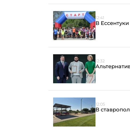
12:41
В Ессентуки
12:32
Альтернатив
12:05
В ставропол