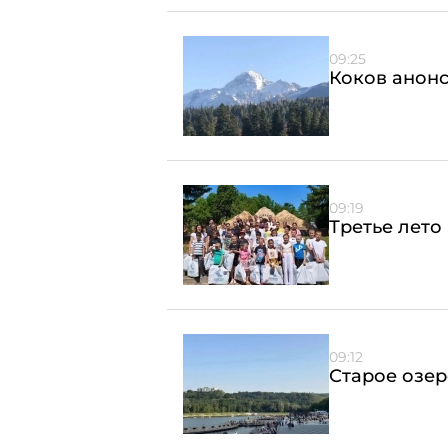
09:25
Коков анонс
09:19
Третье лето
09:12
Старое озер