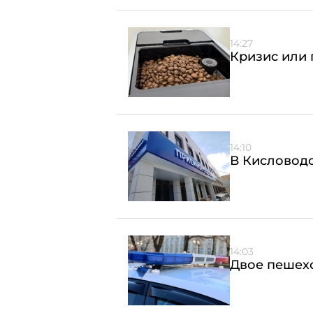
14:27
Кризис или 
14:10
В Кисловодс
14:03
Двое пешехо