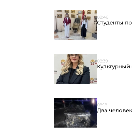
08:46
Студенты по
08:39
Культурный 
08:18
Два человек