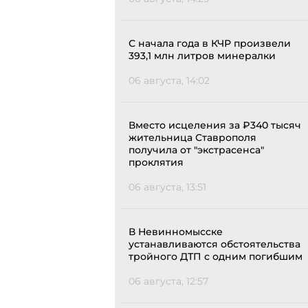
С начала года в КЧР произвели
393,1 млн литров минералки
06 августа, 14:02
Вместо исцеления за ₽340 тысяч
жительница Ставрополя
получила от "экстрасенса"
проклятия
06 августа, 13:51
В Невинномысске
устанавливаются обстоятельства
тройного ДТП с одним погибшим
06 августа, 12:57