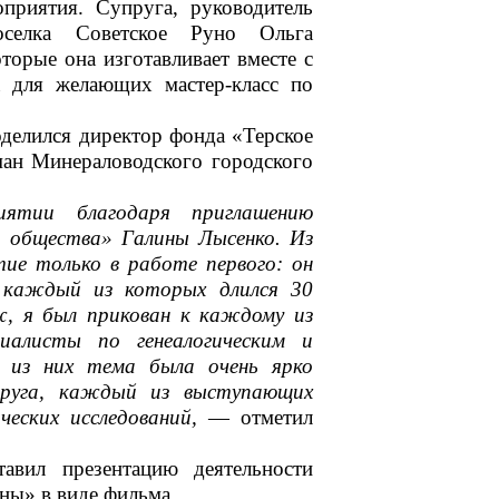
приятия. Супруга,
р
уководитель
оселка Советское Руно
Ольга
торые она изготавливает вместе с
а для желающих мастер-
класс по
оделился директор фонда «Терское
ман Минераловодского городского
иятии
благодаря приглашению
го общества»
Галины
Лысенко. Из
т
ие только в работе первого: он
 к
аждый
из которых длился 30
, я был прикован к каждому из
циалисты по генеалогическим и
о из них тема была очень ярко
руга, к
аждый из выступающих
ческих исследований,
— отметил
ставил
презентаци
ю
деятельности
ины
» в виде фильма
.