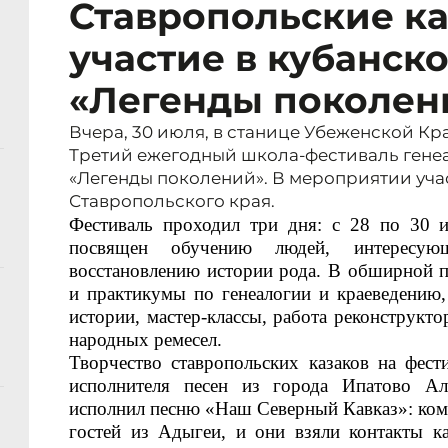
Ставропольские к
участие в кубанск
«Легенды поколен
Вчера, 30 июля, в станице Убеженской К
Третий ежегодный школа-фестиваль гене
«Легенды поколений». В мероприятии уча
Ставропольского края.
Фестиваль проходил три дня
: с
28 по 30 
посвящен о
бучени
ю
людей, интересую
восстановлению истории рода. В обширной
и практикум
ы по генеалогии и краеведению,
истории
, мастер-классы
, работа
реконструкто
народных ремесел.
Творчество ставропольских казаков на фест
исполнителя песен из города Ипатово А
исполнил песню «Наш Северный Кавказ»
: к
ом
гост
ей
из Адыгеи, и они взяли контакты
к