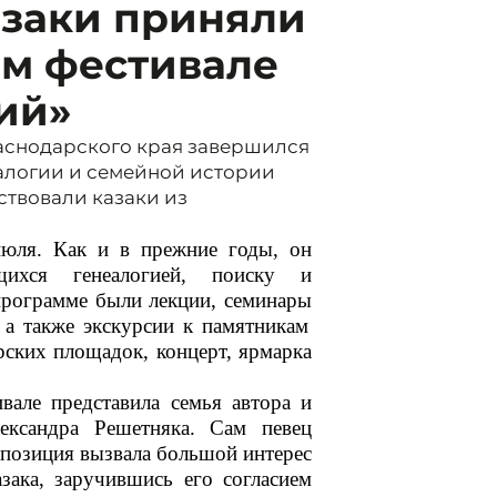
азаки приняли
ом фестивале
ий»
раснодарского края завершился
алогии и семейной истории
ствовали казаки из
июля
. Как и в прежние годы, он
щихся генеалогией,
поиск
у и
 программе были
лекци
и
, семинар
ы
 а также экскурсии к памятникам
рских
площадок
,
концерт, ярмарка
ивале представил
а семья
автор
а
и
лександра
Решетняка
.
Сам певец
позиция вызвала большой интерес
азака
, заручившись его согласием