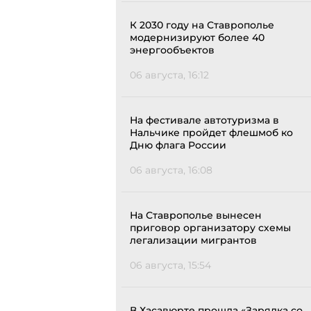
К 2030 году на Ставрополье
модернизируют более 40
энергообъектов
06 августа, 16:12
На фестивале автотуризма в
Нальчике пройдет флешмоб ко
Дню флага России
06 августа, 16:08
На Ставрополье вынесен
приговор организатору схемы
легализации мигрантов
06 августа, 15:54
В Хасавюрте прошла «Зарядка со