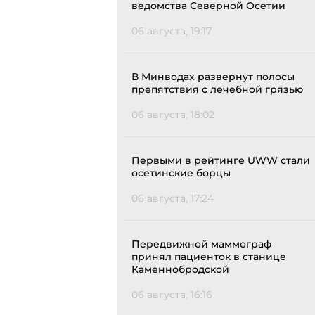
ведомства Северной Осетии
06 августа, 19:17
В Минводах развернут полосы
препятствия с лечебной грязью
06 августа, 18:02
Первыми в рейтинге UWW стали
осетинские борцы
06 августа, 17:24
Передвижной маммограф
принял пациенток в станице
Каменнобродской
06 августа, 16:16