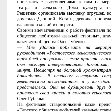
приезжать с выступлениям
и к ним на меро
театра и сельского Д
ома культуры п
Решетняк
организовал
а
выставку
игрушек, ко
дочерью
Дариной
. Кстати, девочка
провел
валянию изделий из шерсти
.
Своими впечатлениями о работе фестиваля п
общество любителей казачьей старины», ата
казачьего общества Олег Губенко.
—
Мне удалось побывать на меропр
руководителя «Ростовского генеалогическо
трёх дней программы я смог принять учас
был насыщен интереснейшими докладами,
минут
. Несмотря на большой хронометраж
докладчиков. В основном выступали спе
генетическим исследованиям, и у каждог
представлена.
Они не дублировали друг д
привносил свои краски в полотно генеалоги
Олег Губенко.
На фестивале ставропольский казак пред
«
Тер
ского общества любителей казачьей стар