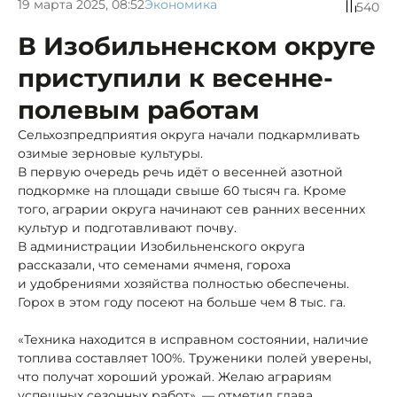
19 марта 2025, 08:52
Экономика
540
В Изобильненском округе
приступили к весенне-
полевым работам
Сельхозпредприятия округа начали подкармливать
озимые зерновые культуры.
В первую очередь речь идёт о весенней азотной
подкормке на площади свыше 60 тысяч га. Кроме
того, аграрии округа начинают сев ранних весенних
культур и подготавливают почву.
В администрации Изобильненского округа
рассказали, что семенами ячменя, гороха
и удобрениями хозяйства полностью обеспечены.
Горох в этом году посеют на больше чем 8 тыс. га.
«Техника находится в исправном состоянии, наличие
топлива составляет 100%. Труженики полей уверены,
что получат хороший урожай. Желаю аграриям
успешных сезонных работ», — отметил глава