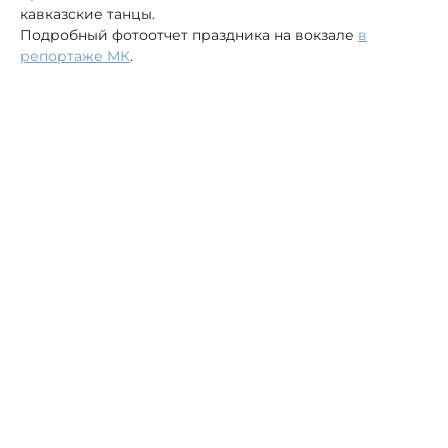
кавказские танцы.
Подробный фотоотчет праздника на вокзале
в
репортаже МК
.
Автор:
Анастасия Вишневская
Крым
Кисловодск
Евгений Моисеев
ЖД вокзалы
«Россети Северный Кавказ» и
правоохранители обнаружили в
Дагестане майнинговую ферму в гараже
многоквартирного дома
18 марта, 15:55
Экономика
Сотрудник МВД Дагестана прошла через
23 проверки после пропажи Анны