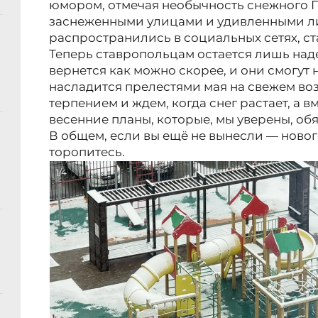
юмором, отмечая необычность снежного П
заснеженными улицами и удивленными л
распространились в социальных сетях, ст
Теперь ставропольцам остается лишь наде
вернется как можно скорее, и они смогут 
насладится прелестями мая на свежем возд
терпением и ждем, когда снег растает, а в
весенние планы, которые, мы уверены, об
В общем, если вы ещё не вынесли — ново
торопитесь.
1/4