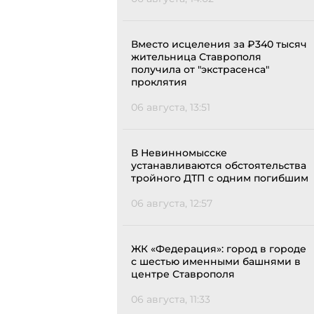
Вместо исцеления за ₽340 тысяч
жительница Ставрополя
получила от "экстрасенса"
проклятия
06 августа, 13:51
В Невинномысске
устанавливаются обстоятельства
тройного ДТП с одним погибшим
06 августа, 12:57
ЖК «Федерация»: город в городе
с шестью именными башнями в
центре Ставрополя
06 августа, 11:33