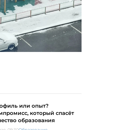
офиль или опыт?
мпромисс, который спасёт
чество образования
ая, 09:30
Образование