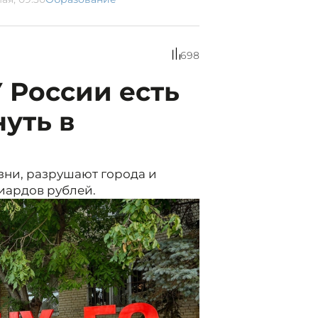
698
У России есть
уть в
зни, разрушают города и
иардов рублей.