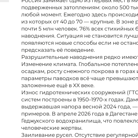
Россия занимает одно из первых мест в 
подверженных затоплениям: около 500 тыс.
любой момент. Ежегодно здесь происходи
из которых от 40 до 70 — крупные. В зоне
почти 5 млн человек. 76% всех стихийных 
наводнения. Ситуация не становится лучш
появляются новые способы если не остано
предсказать её поведение.
Разрушительные наводнения редко имеют
Изменение климата. Глобальное потеплен
осадкам, росту снежного покрова в горах
параметры паводков всё чаще превышают
заложенные ещё в XX веке.
Износ гидротехнических сооружений (ГТ
систем построены в 1950–1970‑х годах. Дам
выдержавшая напора весной 2024 года, —
примеров. В апреле 2026 года в Дагестан
Геджухского водохранилища, что повлекл
человеческие жертвы.
Заиливание русел. Отсутствие регулярно