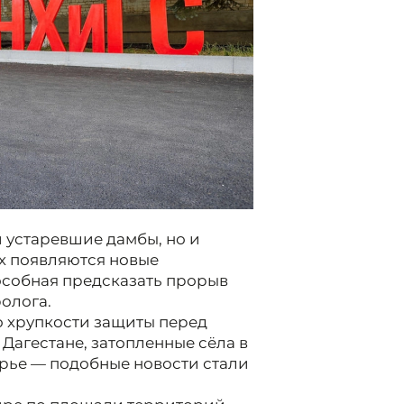
 устаревшие дамбы, но и
х появляются новые
особная предсказать прорыв
ролога.
о хрупкости защиты перед
Дагестане, затопленные сёла в
рье — подобные новости стали