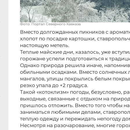
Фото: Портал Северного Кавказа
Вместо долгожданных пикников с арома
хлопот по посадке картошки, ставропольч
настоящую метель.
Теплые майские дни, казалось, уже вступи
горожане успели подготовиться к тради
Однако природа решила иначе, напомнив
обильными осадками. Вместо солнечных л
мангалов, улицы покрылись белым покрыв
резко упала до +2 градуса.
Такой «котоклизм» погоды, безусловно, р
выходные, связанные с отдыхом на приро
пришлось отложить. Вместо того чтобы н
заниматься любимыми делами, ставропол
теплую одежду и пережидать непогоду до
Несмотря на разочарование, многие горо