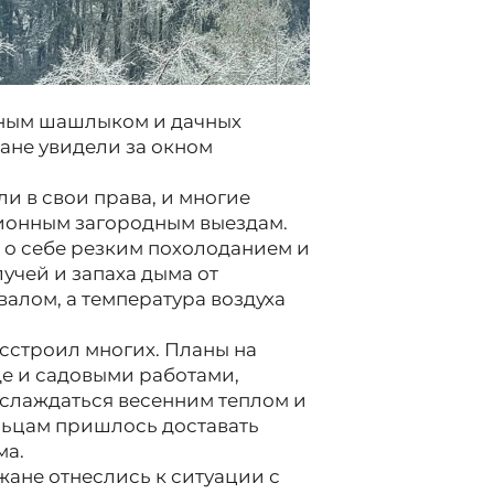
тным шашлыком и дачных
ане увидели за окном
ли в свои права, и многие
ционным загородным выездам.
 о себе резким похолоданием и
учей и запаха дыма от
алом, а температура воздуха
асстроил многих. Планы на
де и садовыми работами,
аслаждаться весенним теплом и
ьцам пришлось доставать
ма.
жане отнеслись к ситуации с