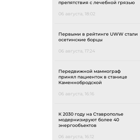
препятствия с лечебной грязью
06 августа, 18:02
Первыми в рейтинге UWW стали
осетинские борцы
06 августа, 17:24
Передвижной маммограф
принял пациенток в станице
Каменнобродской
06 августа, 16:16
К 2030 году на Ставрополье
модернизируют более 40
энергообъектов
06 августа, 16:12