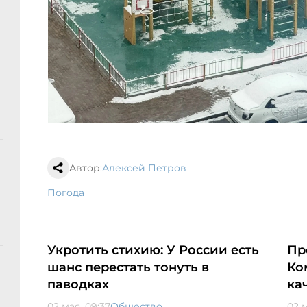
Автор:
Алексей Петров
погода
Укротить стихию: У России есть
Пр
шанс перестать тонуть в
Ко
паводках
ка
02 мая, 09:37
Общество
02 м