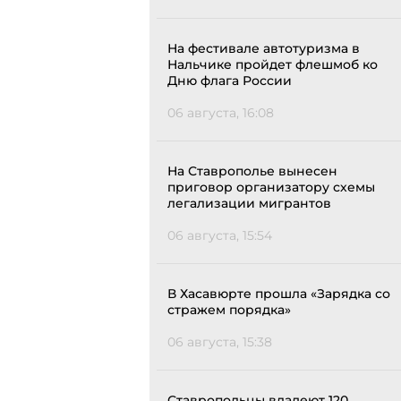
На фестивале автотуризма в
Нальчике пройдет флешмоб ко
Дню флага России
06 августа, 16:08
На Ставрополье вынесен
приговор организатору схемы
легализации мигрантов
06 августа, 15:54
В Хасавюрте прошла «Зарядка со
стражем порядка»
06 августа, 15:38
Ставропольцы владеют 120