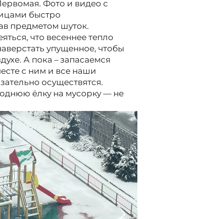
ервомая. Фото и видео с
ицами быстро
ав предметом шуток.
яться, что весеннее тепло
наверстать упущенное, чтобы
ухе. А пока – запасаемся
месте с ним и все наши
язательно осуществятся.
годнюю ёлку на мусорку — не
2/4