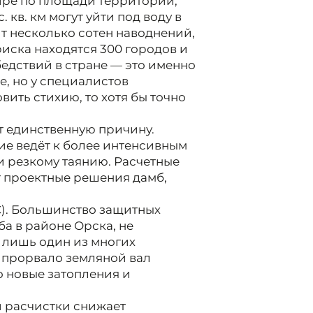
мире по площади территорий,
 кв. км могут уйти под воду в
т несколько сотен наводнений,
 риска находятся 300 городов и
бедствий в стране — это именно
е, но у специалистов
вить стихию, то хотя бы точно
 единственную причину.
ие ведёт к более интенсивным
 и резкому таянию. Расчетные
 проектные решения дамб,
С). Большинство защитных
ба в районе Орска, не
 лишь один из многих
е прорвало земляной вал
о новые затопления и
й расчистки снижает