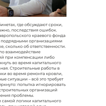
инетах, где обсуждают сроки,
важно, последствия ошибок.
авропольского краевого фонда
с подрядными организациями
е, сколько об ответственности.
ало взаимодействие
ий при компенсации либо
кнуть во время капитального
ная. Строительные работы в
чки во время ремонта кровли,
е ситуации – всё это требует
ркнуто: попытка игнорировать
 строительных организаций
шения проблемы.
 самой логики капитального