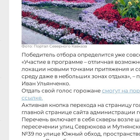
Фото: Портал Северного Кавказа
Победитель отбора определится уже совс
«Участие в программе – отличная возмож
локации новыми точками притяжения и с
среду даже в небольших зонах отдыха», –
Иван Ульянченко.
Отдать свой голос горожане
смогут на пор
ссылке.
Активная кнопка перехода на страницу г
главной странице сайта администрации г
Перечень включает в себя скверы возле шк
пересечении улиц Севрюкова и Мутнянск
№39 по улице Южный обход, пространство 