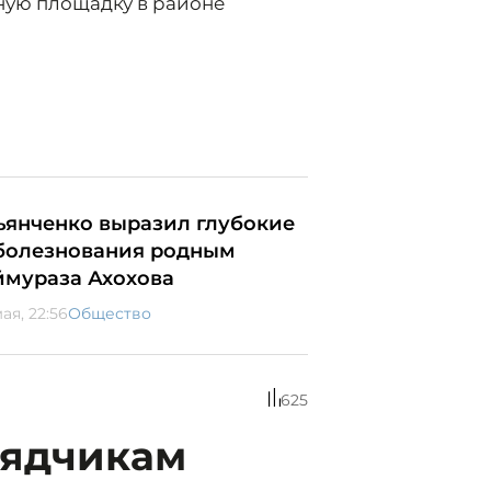
ную площадку в районе
ьянченко выразил глубокие
болезнования родным
ймураза Ахохова
ая, 22:56
Общество
625
рядчикам