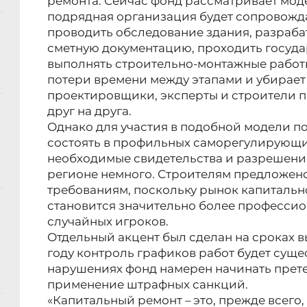
ремонта. Сейчас фонд рассматривает мод
подрядная организация будет сопровожда
проводить обследование здания, разрабат
сметную документацию, проходить госуда
выполнять строительно-монтажные работы
потери времени между этапами и убирает
проектировщики, эксперты и строители п
друг на друга.
Однако для участия в подобной модели 
состоять в профильных саморегулирующи
необходимые свидетельства и разрешения
регионе немного. Строителям предложено
требованиям, поскольку рынок капитальн
становится значительно более професси
случайных игроков.
Отдельный акцент был сделан на сроках в
году контроль графиков работ будет сущ
нарушениях фонд намерен начинать прет
применение штрафных санкций.
«Капитальный ремонт – это, прежде всего, 