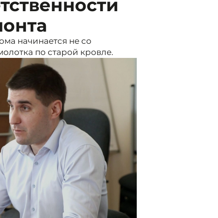
тственности
монта
ма начинается не со
молотка по старой кровле.