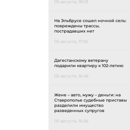
05 августа, 18:03
На Эльбрусе сошел ночной сель:
повреждены трассы,
пострадавших нет
05 августа, 17:05
Дагестанскому ветерану
подарили квартиру к 102-летию
05 августа, 16:46
Жене – авто, мужу – деньги: на
Ставрополье судебные приставы
разделили имущество
разведенных супругов
05 августа, 16:06