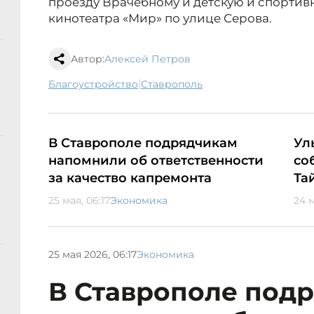
проезду Врачебному и детскую и спортив
кинотеатра «Мир» по улице Серова.
Автор:
Алексей Петров
|
благоустройство
Ставрополь
В Ставрополе подрядчикам
Ул
напомнили об ответственности
со
за качество капремонта
Та
25 мая, 06:17
Экономика
24 м
25 мая 2026, 06:17
Экономика
В Ставрополе под