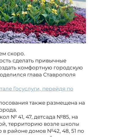
ем скоро.
ность сделать привычные
оздать комфортную городскую
 поделился глава Ставрополя
тале Госуслуги, перейдя по
олосования также размещена на
орода.
ол № 41, 47, детсада №85, на
ой, территорию возле школы
в районе домов №42, 48, 51 по