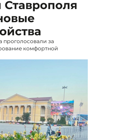
й Ставрополя
новые
ойства
а проголосовали за
рование комфортной