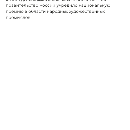
правительство России учредило национальную
премию в области народных художественных
промыслов.
Фото: ПСК
Премия призвана стать важной мерой поддержки
мастеров, предприятий и проектов, направленных на
сохранение культурного наследия страны и развитие
традиционных ремёсел.
Решение о присуждении премии примет
специальный совет при Минпромторге России.