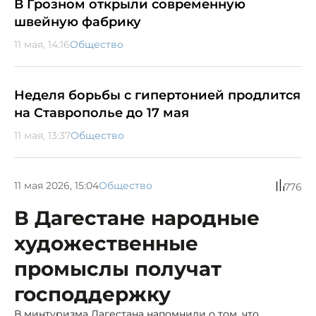
В Грозном открыли современную
швейную фабрику
11 мая, 14:16
Общество
Неделя борьбы с гипертонией продлится
на Ставрополье до 17 мая
11 мая, 13:37
Общество
11 мая 2026, 15:04
Общество
776
В Дагестане народные
художественные
промыслы получат
господдержку
В минтуризма Дагестана напомнили о том, что