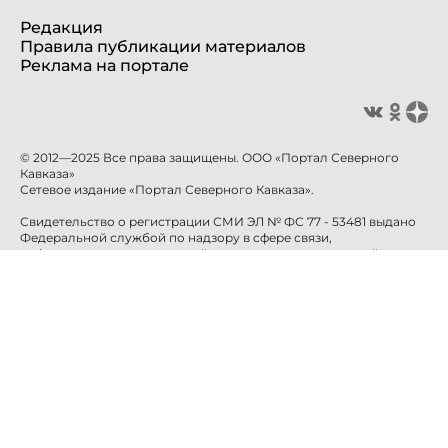
Редакция
Правила публикации материалов
Реклама на портале
© 2012—2025 Все права защищены. ООО «Портал Северного
Кавказа»
Сетевое издание «Портал Северного Кавказа».
Свидетельство о регистрации СМИ ЭЛ № ФС 77 - 53481 выдано
Федеральной службой по надзору в сфере связи,
информационных технологий и массовых коммуникаций
(Роскомнадзор) 10 апреля 2013 года.
Учредитель: ООО «Портал Северного Кавказа»
Главный редактор: Баканова Е.Н.
info@sevkavportal.ru
E-mail:
Телефон: +7-8652-226-226
При использовании информации гиперссылка на сайт
sevkavportal.ru
обязательна.
16+