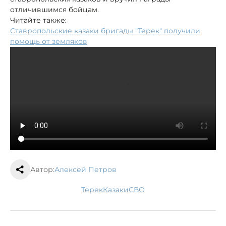
отличившимся бойцам.
Читайте также:
Ставропольские казаки бригады "Терек" получили
помощь от земляков
Автор:
Алексей Петров
Терек
казаки
СВО