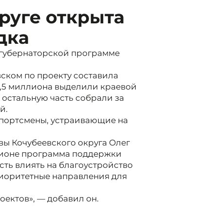
руге открыта
дка
 губернаторской программе
вском по проекту составила
2,5 миллиона выделили краевой
 остальную часть собрали за
й.
портсмены, устраивающие на
ы Кочубеевского округа Олег
егионе программа поддержки
ть влиять на благоустройство
риоритетные направления для
оектов», — добавил он.