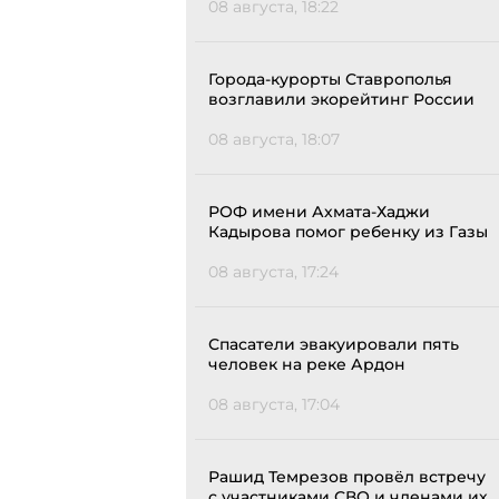
08 августа, 18:22
Города-курорты Ставрополья
возглавили экорейтинг России
08 августа, 18:07
РОФ имени Ахмата-Хаджи
Кадырова помог ребенку из Газы
08 августа, 17:24
Спасатели эвакуировали пять
человек на реке Ардон
08 августа, 17:04
Рашид Темрезов провёл встречу
с участниками СВО и членами их