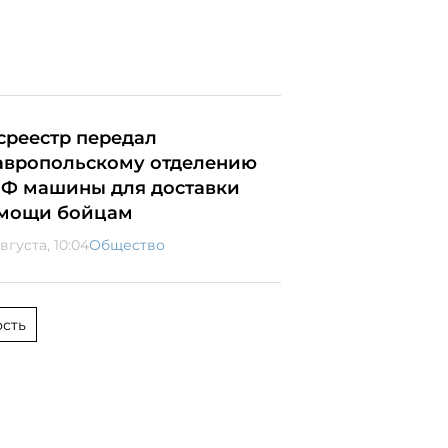
среестр передал
авропольскому отделению
Ф машины для доставки
мощи бойцам
вгуста, 10:04
Общество
сть