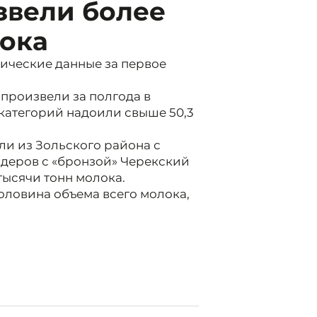
звели более
лока
тические данные за первое
произвели за полгода в
 категорий надоили свыше 50,3
ли из Зольского района с
лидеров с «бронзой» Черекский
тысячи тонн молока.
оловина объема всего молока,