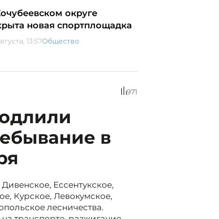
Кочубеевском округе
крыта новая спортплощадка
вгуста, 13:57
Общество
971
родлили
ребывание в
ря
, Дивенское, Ессентукское,
е, Курское, Левокумское,
опольское лесничества.
 на транспорте, разжигание