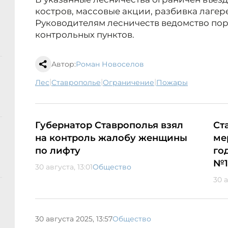
костров, массовые акции, разбивка лагер
Руководителям лесничеств ведомство пор
контрольных пунктов.
Автор:
Роман Новоселов
|
|
|
лес
Ставрополье
ограничение
пожары
Губернатор Ставрополья взял
Ст
на контроль жалобу женщины
ме
по лифту
го
№1
30 августа, 13:01
Общество
30 а
30 августа 2025, 13:57
Общество