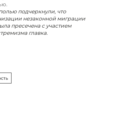
ью.
полью подчеркнули, что
анизации незаконной миграции
ыла пресечена с участием
тремизма главка.
сть