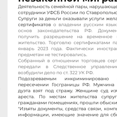
Деятельность семейной пары, нарушающе
сотрудники УФСБ России по Ставрополью
Супруги за деньги оказывали услуги же
сертификатов
о владении русским язык
основ законодательства РФ. Докуме
получить разрешение на временное 
жительство. Торговлю сертификатами п
январь 2023 года.
Фактически иностра
предметам не тестировались.
Собранный в отношении торговцев сер
передали в Следственное управлени
возбудили дело по ст. 322 УК РФ.
Подозреваемым инкриминировано 
пересечении Госграницы РФ. Мужчина 
дуэта взят под стражу. Женщине суд и
ареста. По местам жительства супру
гражданами помещениях, прошли обыски
"Изъяты документы, средства связи, ком
информации, имеющие значение для сбор