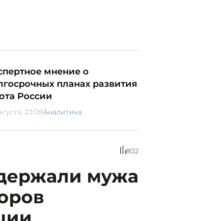
спертное мнение о
лгосрочных планах развития
ота России
вгуста, 23:09
Аналитика
802
адержали мужа
торов
ции