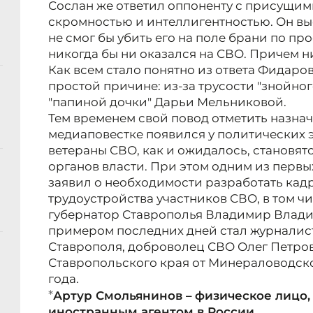
Сослан же ответил оппоненту с присущим
скромностью и интеллигентностью. Он выск
не смог бы убить его на поле брани по про
никогда бы ни оказался на СВО. Причем ни
Как всем стало понятно из ответа Фидаров
простой причине: из-за трусости "знойног
"папиной дочки" Дарьи Мельниковой.
Тем временем свой повод отметить назна
медиаповестке появился у политических э
ветераны СВО, как и ожидалось, становят
органов власти. При этом одним из перв
заявил о необходимости разработать кад
трудоустройства участников СВО, в том чи
губернатор Ставрополья Владимир Влади
примером последних дней стал журналист
Ставрополя, доброволец СВО Олег Петров
Ставропольского края от Минераловодско
года.
*
Артур Смольянинов – физическое лицо
иностранным агентом в России.