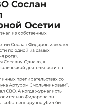
ВО Сослан
л
рной Осетии
узнал из собственных
етии Сослан Фидаров известен
ости по одной из самых
я рота».
 Сослану. Однако, к
вольческой деятельности на
личных препирательствах со
*
рчука Артуром Смольяниновым
.
л СВО. А когда журналисты
тносительно Фидарова он
ы, собственноручно убил бы