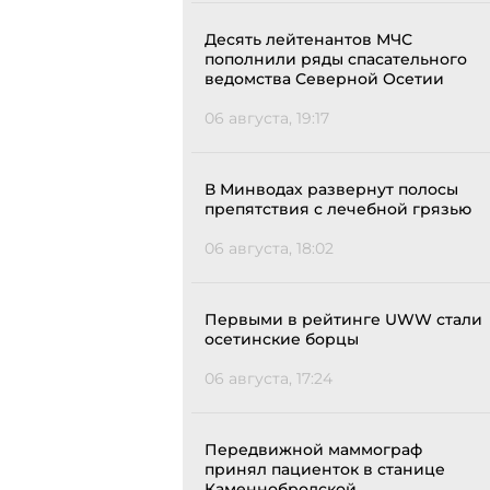
Десять лейтенантов МЧС
пополнили ряды спасательного
ведомства Северной Осетии
06 августа, 19:17
В Минводах развернут полосы
препятствия с лечебной грязью
06 августа, 18:02
Первыми в рейтинге UWW стали
осетинские борцы
06 августа, 17:24
Передвижной маммограф
принял пациенток в станице
Каменнобродской