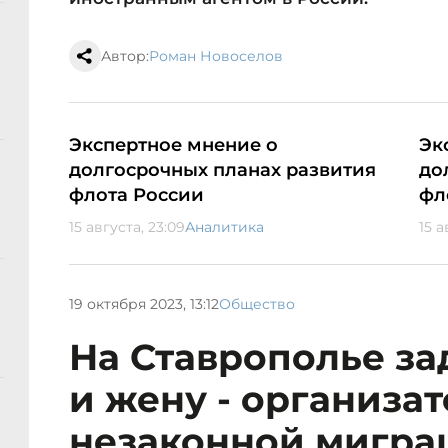
Автор:
Роман Новоселов
Экспертное мнение о
Эк
долгосрочных планах развития
до
флота России
фл
15 августа, 23:09
Аналитика
15 а
19 октября 2023, 13:12
Общество
На Ставрополье з
и жену - организа
незаконной мигра