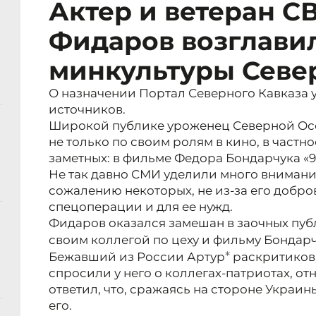
Актер и ветеран С
Фидаров возглави
минкультуры Севе
О назначении Портал Северного Кавказа 
источников.
Широкой публике уроженец Северной Ос
не только по своим ролям в кино, в частн
заметных: в фильме Федора Бондарчука «9-
Не так давно СМИ уделили много внимания
сожалению некоторых, не из-за его добро
спецоперации и для ее нужд.
Фидаров оказался замешан в заочных пуб
своим коллегой по цеху и фильму Бонда
*
Бежавший из России Артур
раскритикова
спросили у него о коллегах-патриотах, о
ответил, что, сражаясь на стороне Украин
его.