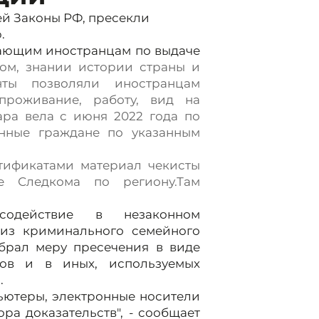
й Законы РФ, пресекли
.
лающим иностранцам по выдаче
ом, знании истории страны и
нты позволяли иностранцам
проживание, работу, вид на
ара вела с
июня 2022 года по
нные граждане по указанным
тификатами материал чекисты
е Следкома по региону.Там
содействие в незаконном
из криминального семейного
збрал меру пресечения в виде
гов и в иных, используемых
.
пьютеры, электронные носители
а доказательств", - сообщает