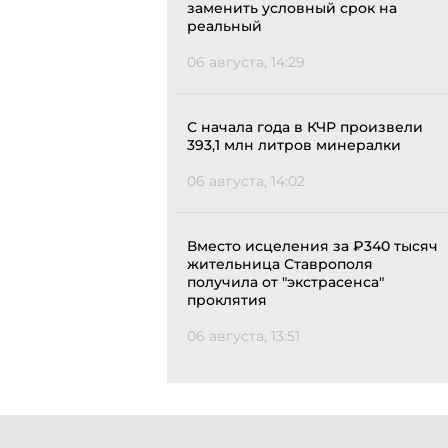
заменить условный срок на
реальный
06 августа, 14:29
С начала года в КЧР произвели
393,1 млн литров минералки
06 августа, 14:02
Вместо исцеления за ₽340 тысяч
жительница Ставрополя
получила от "экстрасенса"
проклятия
06 августа, 13:51