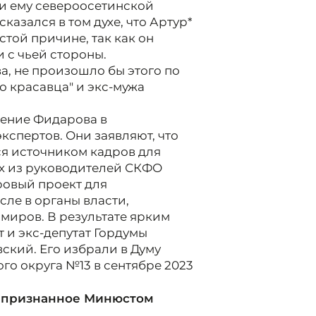
и ему североосетинской
азался в том духе, что Артур*
стой причине, так как он
 с чьей стороны.
а, не произошло бы этого по
о красавца" и экс-мужа
чение Фидарова в
кспертов. Они заявляют, что
ся источником кадров для
ых из руководителей СКФО
ровый проект для
сле в органы власти,
миров. В результате ярким
 и экс-депутат Гордумы
ский. Его избрали в Думу
го округа №13 в сентябре 2023
, признанное Минюстом