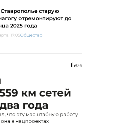
 Ставрополье старую
нагогу отремонтируют до
нца 2025 года
арта, 17:05
Общество
836
и
59 км сетей
два года
л, что эту масштабную работу
иона в нацпроектах