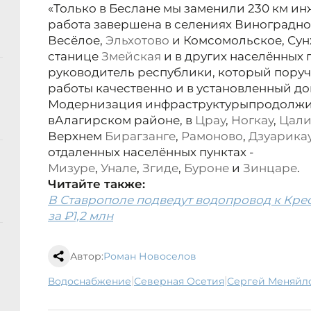
«Только в Беслане мы заменили 230 км ин
работа завершена в селениях Виноградн
Весёлое,
Эльхотово
и Комсомольское, Сун
станице
Змейская
и в других населённых 
руководитель республики, который пору
работы качественно и в установленный до
Модернизация инфраструктуры
продолжит
в
Алагирском районе, в
Црау
,
Ногкау
,
Цали
Верхнем
Бирагзанге
,
Рамоново
,
Дзуарика
отдаленных населённых пунктах -
Мизуре
,
Унале
,
Згиде
,
Буроне
и
Зинцаре
.
Читайте также:
В Ставрополе подведут водопровод к Кр
за ₽1,2 млн
Автор:
Роман Новоселов
|
|
водоснабжение
Северная Осетия
Сергей Меняйл