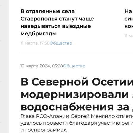
В отдаленные села
На
Ставрополья станут чаще
си
наведываться выездные
ко
медбригады
11 м
11 марта, 17:38
Общество
12 марта 2024, 05:28
Общество
В Северной Осети
модернизировали 5
водоснабжения за 
Глава РСО-Алании Сергей Меняйло отмети
удалось провести благодаря участию рег
и госпрограммах.