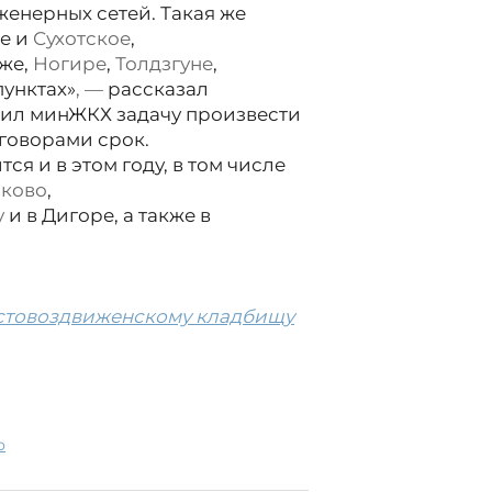
женерных сетей. Такая же
ое и
Сухотское
,
же,
Ногире
,
Толдзгуне
,
пунктах»
, —
рассказал
чил минЖКХ задачу произвести
говорами срок.
ся и в этом году, в том числе
ково
,
у
и в Дигоре, а также в
естовоздвиженскому кладбищу
о