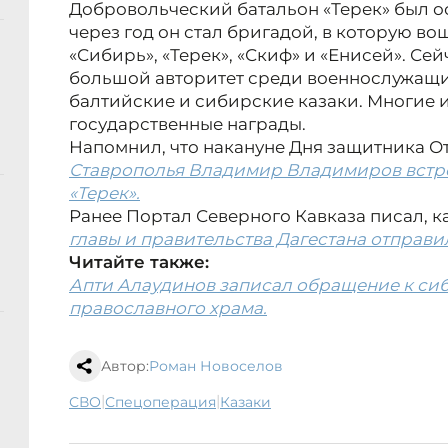
Добровольческий батальон «Терек» был 
через год он стал бригадой, в которую в
«Сибирь», «Терек», «Скиф» и «Енисей». Се
большой авторитет среди военнослужащих
балтийские и сибирские казаки. Многие 
государственные награды.
Напомнил, что накануне Дня защитника О
Ставрополья Владимир Владимиров встре
«Терек».
Ранее Портал Северного Кавказа писал, к
главы и правительства Дагестана отправи
Читайте также:
Апти Алаудинов записал обращение к си
православного храма.
Автор:
Роман Новоселов
|
|
СВО
спецоперация
казаки