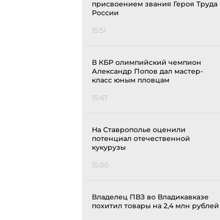
присвоением звания Героя Труда
России
15:51
В КБР олимпийский чемпион
Александр Попов дал мастер-
класс юным пловцам
15:47
На Ставрополье оценили
потенциал отечественной
кукурузы
15:00
Владелец ПВЗ во Владикавказе
похитил товары на 2,4 млн рублей