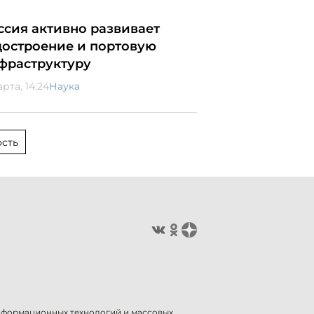
ссия активно развивает
достроение и портовую
фраструктуру
арта, 14:24
Наука
сть
информационных технологий и массовых