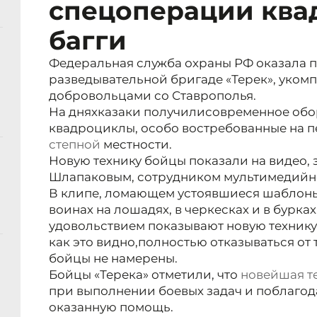
спецоперации ква
багги
Федеральная служба охраны РФ оказала 
разведывательной бригаде «Терек», уком
добровольцами со Ставрополья.
На днях
казаки получили
современное обо
квадроциклы, особо востребованные на п
степной
местности.
Новую технику бойцы показали на видео,
Шлапаковым, сотрудником мультимедийно
В клипе, ломающем устоявшиеся шаблоны и
воинах на лошадях, в черкесках и в бурках
удовольствием показывают новую технику 
как это видно,
полностью отказываться от
бойцы не намерены.
Бойцы «Терека» отметили, что
новейшая т
при выполнении боевых задач и поблаго
оказанную помощь.