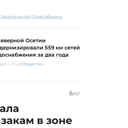
|
строительство
спортобъекты
Северной Осетии
дернизировали 559 км сетей
доснабжения за два года
арта, 05:28
Общество
1321
дала
закам в зоне