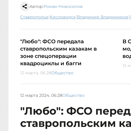
Автор:
Роман Новоселов
|
|
|
Ставрополье
Кисловодск
Владимир Владимиров
"Любо": ФСО передала
В 
ставропольским казакам в
мо
зоне спецоперации
во
квадроциклы и багги
12 м
12 марта, 06:28
Общество
12 марта 2024, 06:28
Общество
"Любо": ФСО пере
ставропольским ка