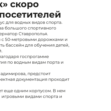
к» скоро
 посетителей
с для водных видов спорта.
ва большого спортивного
ернатор Ставрополья.
 с 50-метровыми дорожками и
сть бассейн для обучения детей,
й.
благодаря госпрогамме
тия по водным видам порта и
ладимирова, предстоит
оектная документация проходит
ет еще одним корпусом. В нем
й игровыми видами спорта и