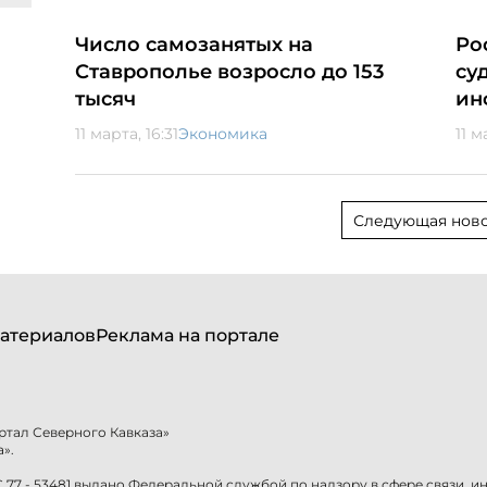
Число самозанятых на
Ро
Ставрополье возросло до 153
су
тысяч
ин
11 марта, 16:31
Экономика
11 м
Следующая ново
атериалов
Реклама на портале
ртал Северного Кавказа»
».
77 - 53481 выдано Федеральной службой по надзору в сфере связи, 