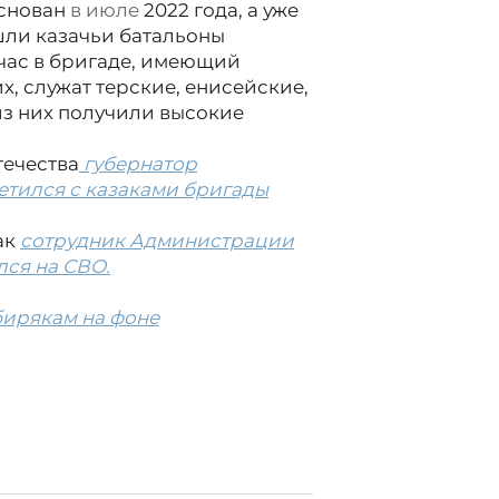
основан
в июле
2022 года, а уже
ошли казачьи батальоны
йчас в бригаде, имеющий
, служат терские, енисейские,
из них получили высокие
течества
губернатор
тился с казаками бригады
ак
сотрудник Администрации
лся на СВО.
бирякам на фоне