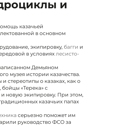
дроциклы и
помощь казачьей
плектованной в основном
рудование, экипировку,
багги
и
ередовой в условиях
лесисто-
 записанном Демьяном
го музея истории казачества.
 стереотипы о казаках, как о
, бойцы «Терека» с
и новую экипировку. При этом,
 традиционных казачьих папах
ехника
серьезно поможет им
дарили руководство ФСО за