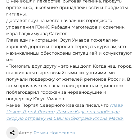
В неё вошли лекарства, бытовая техника, продуты,
оргтехника, школьные принадлежности и предметы
гигиены.
Доставят груз на место начальник городского
управления
ГОиЧС
Рабадан Магомедов и советник
мэра Гаджимурад Сагитов.
Глава администрации Юсуп Умавов пожелал им
хорошей дороги и попросил передать курянам, что
махачкалинцы обеспокоены ситуацией и сочувствуют
им.
«Помогать друг другу – это наш долг. Когда наш город
сталкивался с чрезвычайными ситуациями, мы
получали поддержку от жителей регионов России. В
этом проявляется наша солидарность и единство», —
поблагодарил горожан за неравнодушие и
поддержку Юсуп Умавов.
Ранее Портал Северного Кавказа писал, что
глава
Чечни, Герой России, Рамзан Кадыров пообещал
скорую отправку на СВО кибертрака Илона Маска.
Автор:
Роман Новоселов