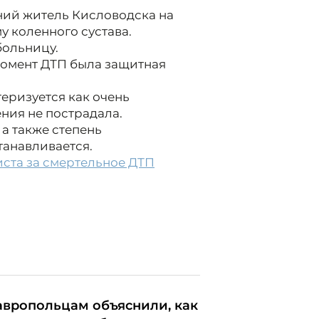
тний житель Кисловодска на
у коленного сустава.
больницу.
момент ДТП была защитная
теризуется как очень
ния не пострадала.
а также степень
танавливается.
ста за смертельное ДТП
авропольцам объяснили, как