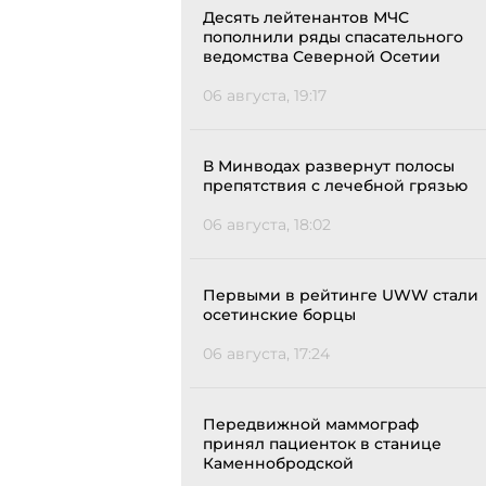
Десять лейтенантов МЧС
пополнили ряды спасательного
ведомства Северной Осетии
06 августа, 19:17
В Минводах развернут полосы
препятствия с лечебной грязью
06 августа, 18:02
Первыми в рейтинге UWW стали
осетинские борцы
06 августа, 17:24
Передвижной маммограф
принял пациенток в станице
Каменнобродской