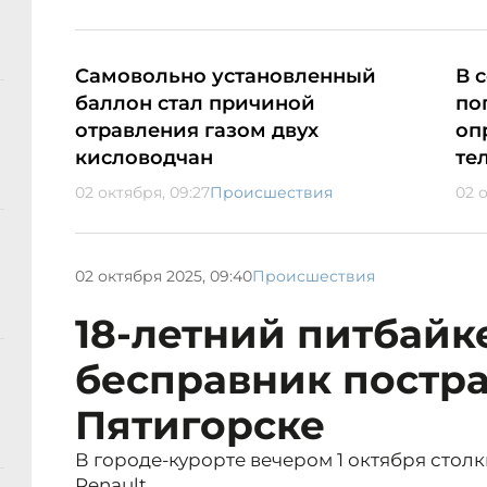
Самовольно установленный
В 
баллон стал причиной
по
отравления газом двух
оп
кисловодчан
те
02 октября, 09:27
Происшествия
02 о
02 октября 2025, 09:40
Происшествия
18-летний питбайк
бесправник постра
Пятигорске
В городе-курорте вечером 1 октября стол
Renault.