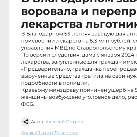
воровала и переп
лекарства льготни
В Благодарном 53-летняя заведующая апт
присвоении лекарств на 5,3 млн рублей, 
управления МВД по Ставропольскому кра
По версии следствия, дама с января 2024 
лекарства, закупленные для граждан име
«Предварительно, гражданка перепродав
вырученные средства тратила на свои нуж
подробности в полиции.
Краевому минздраву причинен ущерб на 5
женщины возбуждено уголовное дело, рас
ФСБ.
Автор:
Алексей Петров
|
|
кража
льготы
лекарства