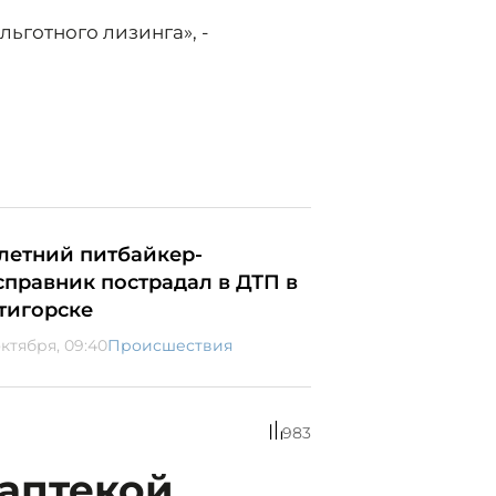
ьготного лизинга», -
-летний питбайкер-
справник пострадал в ДТП в
тигорске
октября, 09:40
Происшествия
983
ваптекой