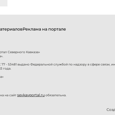
атериалов
Реклама на портале
ртал Северного Кавказа»
».
77 - 53481 выдано Федеральной службой по надзору в сфере связи, 
3 года.
а»
sevkavportal.ru
а на сайт
обязательна.
Созд