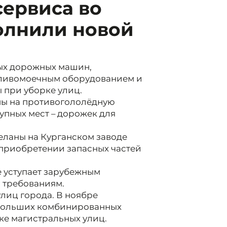
сервиса во
олнили новой
ых дорожных машин,
ливомоечным оборудованием и
 при уборке улиц.
ны на противогололёдную
упных мест – дорожек для
еланы на Курганском заводе
 приобретении запасных частей
е уступает зарубежным
м требованиям.
улиц города. В ноябре
 больших комбинированных
ке магистральных улиц.