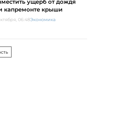
зместить ущерб от дождя
и капремонте крыши
октября, 06:48
Экономика
сть