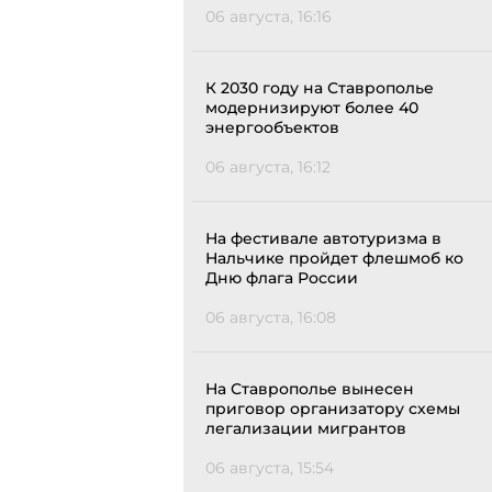
06 августа, 16:16
К 2030 году на Ставрополье
модернизируют более 40
энергообъектов
06 августа, 16:12
На фестивале автотуризма в
Нальчике пройдет флешмоб ко
Дню флага России
06 августа, 16:08
На Ставрополье вынесен
приговор организатору схемы
легализации мигрантов
06 августа, 15:54