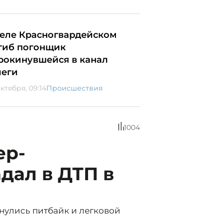
селе Красногвардейском
гиб погонщик
рокинувшейся в канал
леги
ктября, 09:14
Происшествия
1004
ер-
дал в ДТП в
кнулись питбайк и легковой