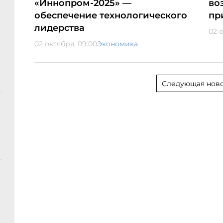
«Иннопром-2025» —
во
обеспечение технологического
пр
лидерства
02 
02 октября, 09:00
Экономика
Следующая ново