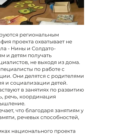
ируются региональным
фия проекта охватывает не
ла - Нины и Солдато-
м и детям получать
иалистов, не выходя из дома.
специалисты по работе с
ции. Они делятся с родителями
я и социализации детей.
аствуют в занятиях по развитию
ь, речь, координация
мышление.
чает, что благодаря занятиям у
амяти, речевых способностей,
мках национального проекта