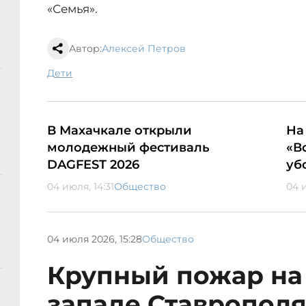
«Семья».
Автор:
Алексей Петров
дети
В Махачкале открыли
На
молодежный фестиваль
«В
DAGFEST 2026
уб
04 июля, 14:31
Общество
04 
04 июля 2026, 15:28
Общество
Крупный пожар на
западе Ставрополя