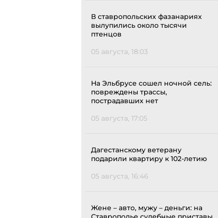
В ставропольских фазанариях
вылупились около тысячи
птенцов
05 августа, 18:03
На Эльбрусе сошел ночной сель:
повреждены трассы,
пострадавших нет
05 августа, 17:05
Дагестанскому ветерану
подарили квартиру к 102-летию
05 августа, 16:46
Жене – авто, мужу – деньги: на
Ставрополье судебные приставы