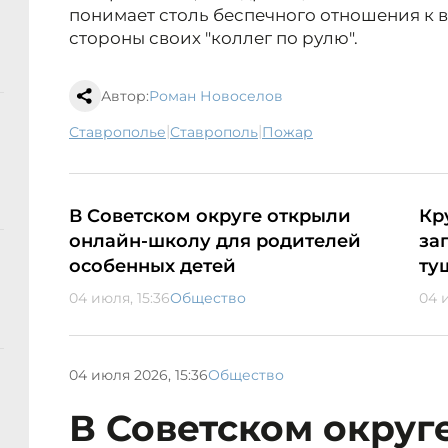
понимает столь беспечного отношения к 
стороны своих "коллег по рулю".
Автор:
Роман Новоселов
|
|
Ставрополье
Ставрополь
пожар
В Советском округе открыли
Кр
онлайн-школу для родителей
за
особенных детей
ту
04 июля, 15:36
Общество
04 и
04 июля 2026, 15:36
Общество
В Советском округ