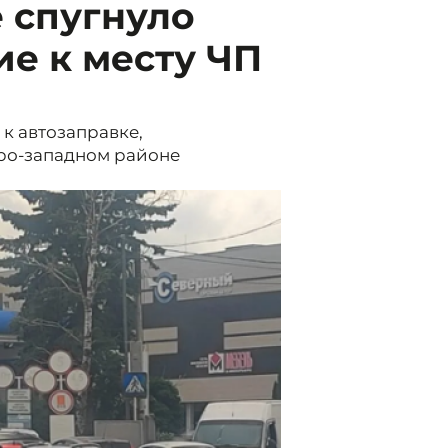
 спугнуло
е к месту ЧП
к автозаправке,
еро-западном районе