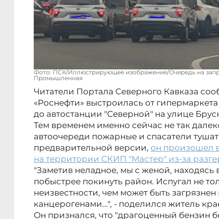
Фото: ПСК/Иллюстрирующее изображение/Очередь на заправ
Промышленная
Читатели Портала Северного Кавказа сооб
«Роснефти» выстроилась от гипермаркета
до автостанции "Северной" на улице Брус
Тем временем именно сейчас не так далек
автоочереди пожарные и спасатели тушат
предварительной версии,
он произошел 
на территории СКИП "Мастер" из-за разг
"Заметив неладное, мы с женой, находясь
побыстрее покинуть район. Испугал не то
неизвестности, чем может быть загрязнен 
канцерогенами...", - поделился житель кр
Он признался, что "драгоценный бензин бе