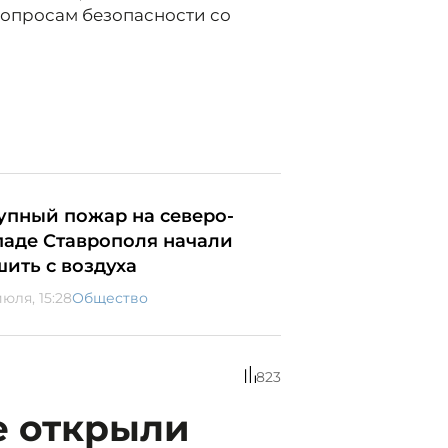
вопросам безопасности со
упный пожар на северо-
паде Ставрополя начали
шить с воздуха
юля, 15:28
Общество
823
е открыли