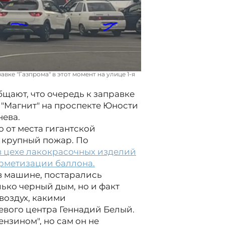
ке "Газпрома" в этот момент на улице 1-я
щают, что очередь к заправке
 "Магнит" на проспекте Юности
нева.
о от места гигантской
 крупный пожар. По
в цехе лакокрасочных изделий
ерметизации баллона.
 в машине, постарались
лько черный дым, но и факт
воздух, какими
аевого центра Геннадий Белый.
нзином", но сам он не