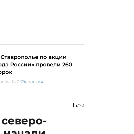
 Ставрополье по акции
ода России» провели 260
орок
июля, 14:00
Экология
770
 северо-
 начали