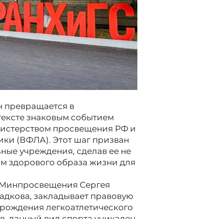
н превращается в
тексте знаковым событием
нистерством просвещения РФ и
ки (ВФЛА). Этот шаг призван
ьные учреждения, сделав ее не
ом здорового образа жизни для
 Минпросвещения Сергея
адкова, закладывает правовую
зрождения легкоатлетического
в, данный вид спорта уникален