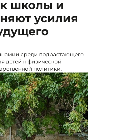
ак школы и
няют усилия
удущего
динамии среди подрастающего
я детей к физической
дарственной политики.