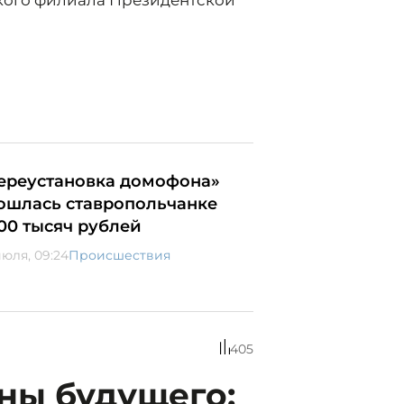
кого филиала Президентской
ереустановка домофона»
ошлась ставропольчанке
00 тысяч рублей
июля, 09:24
Происшествия
405
ны будущего: