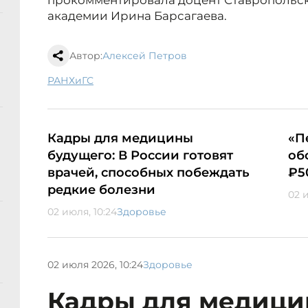
прокомментировала доцент Ставропольс
академии Ирина Барсагаева.
Автор:
Алексей Петров
РАНХиГС
Кадры для медицины
«П
будущего: В России готовят
об
врачей, способных побеждать
₽5
редкие болезни
02 
02 июля, 10:24
Здоровье
02 июля 2026, 10:24
Здоровье
Кадры для медици