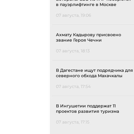
в пауэрлифтинге в Москве
07 августа, 19:06
Ахмату Кадырову присвоено
звание Героя Чечни
07 августа, 18:13
В Дагестане ищут подрядчика для
северного обхода Махачкалы
07 августа, 17:54
В Ингушетии поддержат 11
проектов развития туризма
07 августа, 17:15