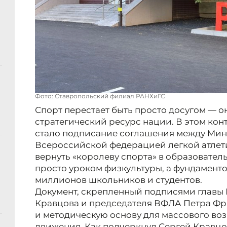
Фото: Ставропольский филиал РАНХиГС
Спорт перестает быть просто досугом — о
стратегический ресурс нации. В этом кон
стало подписание соглашения между Ми
Всероссийской федерацией легкой атлети
вернуть «королеву спорта» в образовател
просто уроком физкультуры, а фундамент
миллионов школьников и студентов.
Документ, скрепленный подписями главы
Кравцова и председателя ВФЛА Петра Фр
и методическую основу для массового во
движения. Как подчеркнул Сергей Кравцо