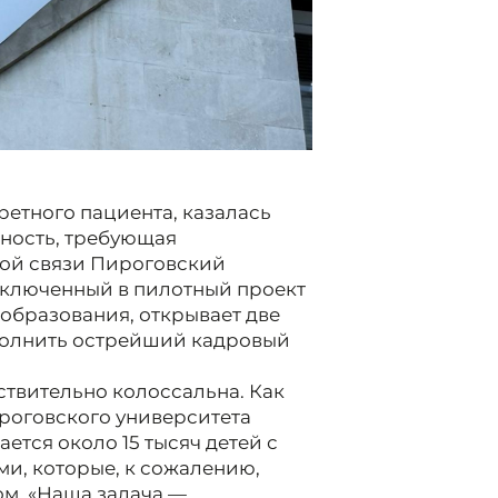
ретного пациента, казалась
ьность, требующая
той связи Пироговский
 включенный в пилотный проект
образования, открывает две
полнить острейший кадровый
ствительно колоссальна. Как
роговского университета
ется около 15 тысяч детей с
и, которые, к сожалению,
м. «Наша задача —