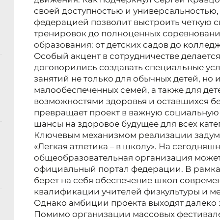
своей доступностью и универсальностью, 
федерацией позволит выстроить четкую с
тренировок до полноценных соревновани
образования: от детских садов до коллед
Особый акцент в сотрудничестве делаетс
договорились создавать специальные усл
занятий не только для обычных детей, но 
малообеспеченных семей, а также для де
возможностями здоровья и оставшихся бе
превращает проект в важную социальную
шансы на здоровое будущее для всех кат
Ключевым механизмом реализации задум
«Легкая атлетика – в школу». На сегодняш
общеобразовательная организация может
официальный портал федерации. В рамк
берет на себя обеспечение школ соврем
квалификации учителей физкультуры и м
Однако амбиции проекта выходят далеко 
Помимо организации массовых фестивале