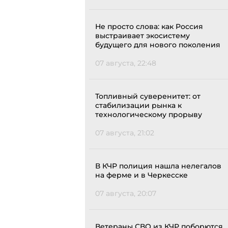
Не просто слова: как Россия
выстраивает экосистему
будущего для нового поколения
07 августа, 22:48
Топливный суверенитет: от
стабилизации рынка к
технологическому прорыву
07 августа, 21:02
В КЧР полиция нашла нелегалов
на ферме и в Черкесске
07 августа, 20:07
Ветераны СВО из КЧР поборются