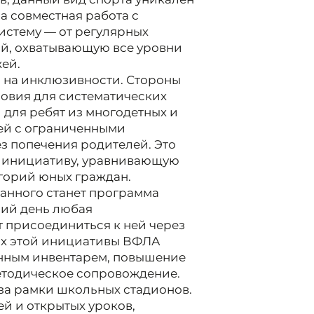
а совместная работа с
истему — от регулярных
й, охватывающую все уровни
жей.
я на инклюзивности. Стороны
овия для систематических
и для ребят из многодетных и
тей с ограниченными
з попечения родителей. Это
 инициативу, уравнивающую
егорий юных граждан.
анного станет программа
ний день любая
 присоединиться к ней через
ах этой инициативы ВФЛА
енным инвентарем, повышение
етодическое сопровождение.
за рамки школьных стадионов.
й и открытых уроков,