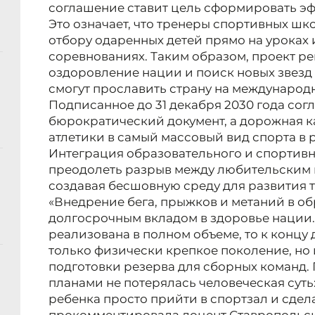
соглашение ставит цель сформировать эф
Это означает, что тренеры спортивных шк
отбору одаренных детей прямо на уроках
соревнованиях. Таким образом, проект ре
оздоровление нации и поиск новых звезд 
смогут прославить страну на международн
Подписанное до 31 декабря 2030 года сог
бюрократический документ, а дорожная 
атлетики в самый массовый вид спорта в 
Интеграция образовательного и спортивн
преодолеть разрыв между любительским
создавая бесшовную среду для развития т
«Внедрение бега, прыжков и метаний в о
долгосрочным вкладом в здоровье нации.
реализована в полном объеме, то к концу
только физически крепкое поколение, но
подготовки резерва для сборных команд. 
планами не потерялась человеческая суть
ребенка просто прийти в спортзал и сдела