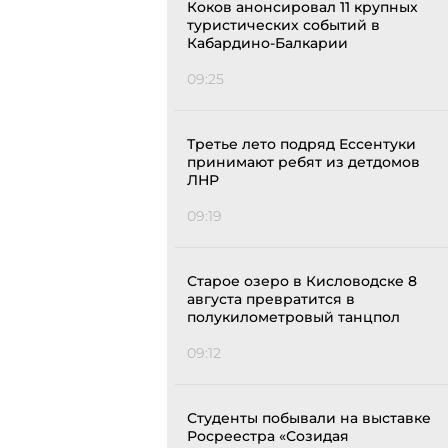
Коков анонсировал 11 крупных
туристических событий в
Кабардино-Балкарии
09:25
Третье лето подряд Ессентуки
принимают ребят из детдомов
ЛНР
09:19
Старое озеро в Кисловодске 8
августа превратится в
полукилометровый танцпол
09:12
Студенты побывали на выставке
Росреестра «Созидая