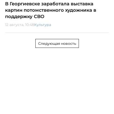
В Георгиевске заработала выставка
картин потомственного художника в
поддержку СВО
12 августа, 10:48
Культура
Следующая новость
Редакция
Правила публикации материалов
Реклама на портале
© 2012—2025 Все права защищены. ООО «Портал Северного
Кавказа»
Сетевое издание «Портал Северного Кавказа».
Свидетельство о регистрации СМИ ЭЛ № ФС 77 - 53481 выдано