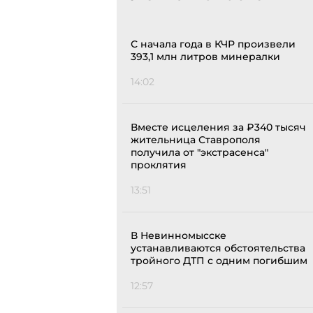
С начала года в КЧР произвели
393,1 млн литров минералки
14:02
Вместе исцеления за ₽340 тысяч
жительница Ставрополя
получила от "экстрасенса"
проклятия
13:51
В Невинномысске
устанавливаются обстоятельства
тройного ДТП с одним погибшим
12:57