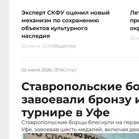
Эксперт СКФУ оценил новый
Ле
механизм по сохранению
пр
объектов культурного
ок
наследия
02 и
02 июля, 12:36
Общество
02 июля 2026, 13:14
Спорт
Ставропольские б
завоевали бронзу 
турнире в Уфе
Ставропольские борцы блеснули на перве
Уфе, завоевав шесть медалей, включая дв