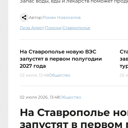
Запас воды, еды и лекарств поможет про
Автор:
Роман Новоселов
|
|
Лиза Алерт
поиски
Ставрополье
На Ставрополье новую ВЭС
Ст
запустят в первом полугодии
за
2027 года
ту
02 июля, 13:48
Общество
02 и
02 июля 2026, 13:48
Общество
На Ставрополье н
запустят в первом