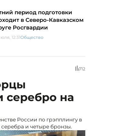
тний период подготовки
оходит в Северо-Кавказском
руге Росгвардии
юля, 12:31
Общество
712
орцы
и серебро на
нстве России по грэпплингу в
а серебра и четыре бронзы.