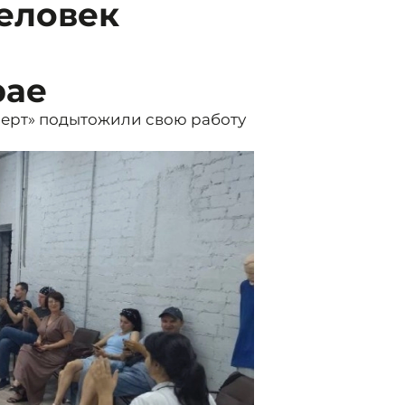
еловек
рае
лерт» подытожили свою работу