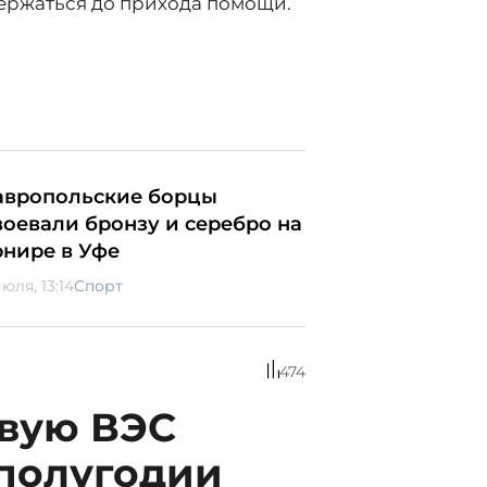
держаться до прихода помощи.
авропольские борцы
воевали бронзу и серебро на
рнире в Уфе
юля, 13:14
Спорт
474
овую ВЭС
 полугодии