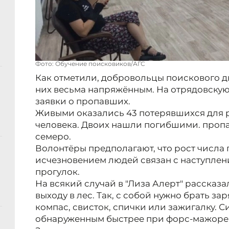
Фото: Обучение поисковиков/АГС
Как отметили, добровольцы поискового д
них весьма напряжённым. На отрядовскую
заявки о пропавших.
Живыми оказались 43 потерявшихся для 
человека. Двоих нашли погибшими. пропа
семеро.
Волонтёры предполагают, что рост числа
исчезновением людей связан с наступлен
прогулок.
На всякий случай в "Лиза Алерт" рассказа
выходу в лес. Так, с собой нужно брать з
компас, свисток, спички или зажигалку. 
обнаруженным быстрее при форс-мажоре 