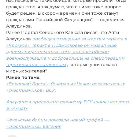
нас несколько таких бойцов, которые просили тогда
гражданство, я так думаю, что с ними тоже вопрос
будет решен. В скором времени они тоже станут
гражданами Российской Федерации
"
, — поделился
Алаудинов.
Ранее Портал Северного Кавказа писал, что Апти
Алаудинов
пообещал отмщение за жертвы теракта в
«Крокусе». Теракт в Подмосковье он назвал еще
одним свидетельством того, что российские
военнослужащие и добровольцы на спецоперации
"противостоят сатанистам
"
,
которые уничтожают
мирных жителей".
Ранее по теме:
«Викликай Волга!»: Генерал из Чечни показал новых
.
«счастливчиков» ВСУ
Алаудинов предложил пленному ВСУ-шнику вступить
в «Ахмат»
Чеченские бойцы показали новый трофей —
«счастливчика» Евгения