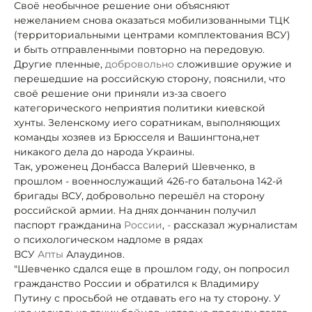
Своё необычное решение они объясняют
нежеланием снова оказаться мобилизованными ТЦК
(территориальными центрами комплектования ВСУ)
и быть отправленными повторно на передовую.
Другие пленные,
добровольно
сложившие оружие и
перешедшие на российскую сторону, пояснили, что
своё решение они приняли из-за своего
категорического неприятия политики киевской
хунты. Зеленскому и
его соратникам, выполняющих
команды хозяев из Брюсселя и Вашингтона,
нет
никакого дела до народа Украины.
Так, уроженец Донбасса Валерий Шевченко, в
прошлом - военнослужащий 426-го батальона 142-й
бригады ВСУ, добровольно перешёл на сторону
российской армии. На днях дончанин получил
паспорт гражданина
России
,
-
рассказал журналистам
о психологическом надломе в рядах
ВСУ
Апты
Алаудинов.
"Шевченко сдался еще в прошлом году, он попросил
гражданство России и обратился к Владимиру
Путину с просьбой не отдавать его на ту сторону. У