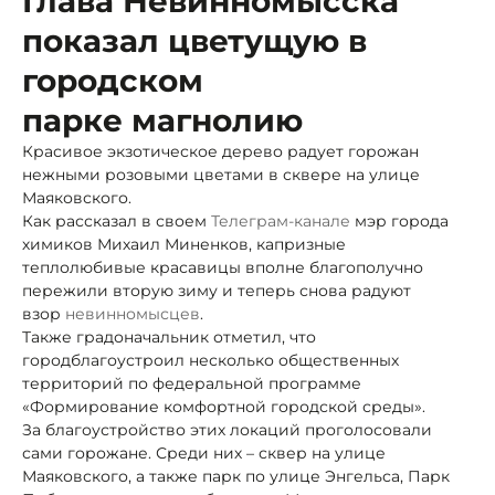
Глава Невинномысска
показал цветущую в
городском
парке магнолию
Красивое экзотическое дерево радует горожан
нежными розовыми цветами в сквере на улице
Маяковского.
Как рассказал в своем
Телеграм-канале
мэр города
химиков Михаил Миненков, капризные
теплолюбивые красавицы вполне благополучно
пережили вторую зиму и теперь снова радуют
взор
невинномысцев
.
Также градоначальник отметил, что
город
благоустроил несколько общественных
территорий по федеральной программе
«Формирование комфортной городской среды».
За благоустройство этих локаций проголосовали
сами горожане. Среди них – сквер на улице
Маяковского, а также парк по улице Энгельса, Парк