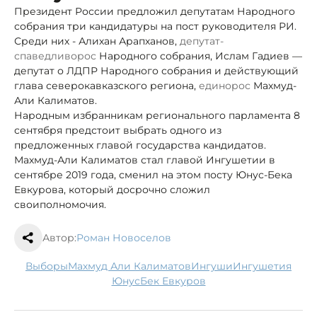
Президент России предложил депутатам Народного
собрания три кандидатуры на пост руководителя РИ.
Среди них - Алихан Арапханов,
депутат-
спаведливорос
Народного собрания, Ислам Гадиев —
депутат о ЛДПР Народного собрания и действующий
глава северокавказского региона,
единорос
Махмуд-
Али Калиматов.
Народным избранникам регионального парламента 8
сентября предстоит выбрать одного из
предложенных главой государства кандидатов.
Махмуд-Али Калиматов стал главой Ингушетии в
сентябре 2019 года, сменил на этом посту Юнус-Бека
Евкурова, который досрочно сложил
свои
полномочия.
Автор:
Роман Новоселов
выборы
Махмуд Али Калиматов
ингуши
Ингушетия
ЮнусБек Евкуров