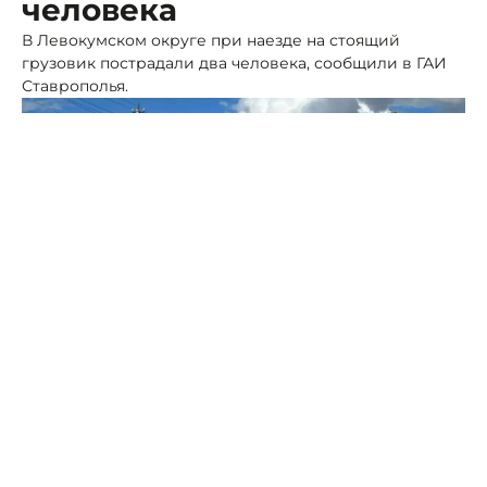
человека
В Левокумском округе при наезде на стоящий
грузовик пострадали два человека, сообщили в ГАИ
Ставрополья.
Фото: ГАИ СК
31 мая в 15:45 в селе Бургун-Маджары водитель
ВАЗ-2107 не справился с управлением, допустил съезд
автомобиля на обочину и врезался в припаркованный
КамАЗ.
В результате ДТП 20-летний водитель и его 16-летний