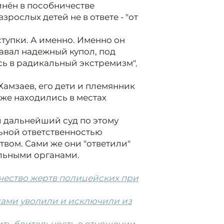
инён в пособничестве
зрослых детей не в ответе - "от
оступки. А именно. Именно он
авал надежный купол, под
сь в радикальный экстремизм"
,
Хамзаев, его дети и племянник
аже находились в местах
 дальнейший суд по этому
льной ответственностью
вом. Сами же они "ответили"
льными органами.
чество жертв полицейских при
иками уволили и исключили из