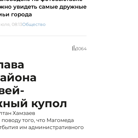
жно увидеть самые дружные
мьи города
юля, 08:13
Общество
3064
лава
района
вей-
жный купол
ултан Хамзаев
поводу того, что Магомеда
отбытия им административного