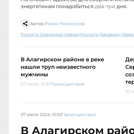
энергетикам понадобиться
два-три
дня.
Автор:
Роман Новоселов
|
|
|
Россети Северный Кавказ
Россети
Хасавюрт
ава
В Алагирском районе в реке
Де
нашли труп неизвестного
Се
мужчины
со
те
07 июля, 10:53
Происшествия
07 
07 июля 2024, 10:53
Происшествия
В Алагирском райо