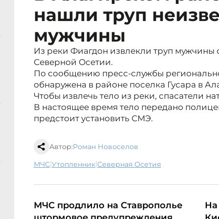
нашли труп неизве
мужчины
Из реки Фиагдон извлекли труп мужчины 
Северной Осетии.
По сообщению пресс-службы регионально
обнаружена в районе поселка Гусара в Ал
Чтобы извлечь тело из реки, спасатели н
В настоящее время тело передано полиц
предстоит установить СМЭ.
Автор:
Роман Новоселов
|
|
МЧС
утопленник
Северная Осетия
МЧС продлило на Ставрополье
На
штормовое предупреждения
Ки