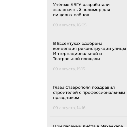
Учёные КБГУ разработали
экологичный полимер для
пищевых плёнок
09 августа, 16:05
В Ессентуках одобрена
концепция реконструкции улицы
Интернациональной и
Театральной площади
09 августа, 15:15
Глава Ставрополя поздравил
строителей с профессиональным
праздником
09 августа, 14:16
При падении лифта в Махачкале