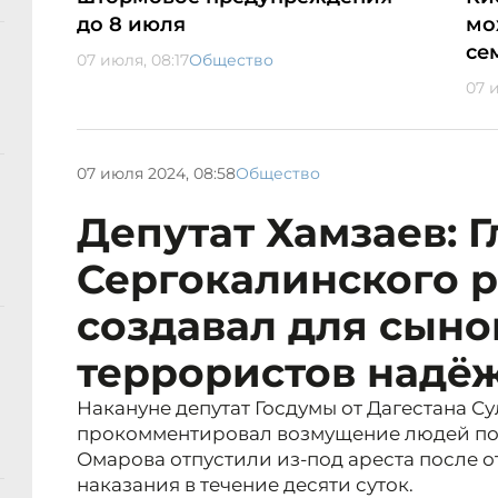
до 8 июля
мо
се
07 июля, 08:17
Общество
07 и
07 июля 2024, 08:58
Общество
Депутат Хамзаев: Г
Сергокалинского 
создавал для сыно
террористов надё
Накануне депутат Госдумы от Дагестана С
прокомментировал возмущение людей по 
Омарова отпустили из-под ареста после 
наказания в течение десяти суток.