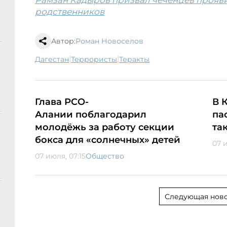
Рамзан Кадыров призвал чеченцев прояв
родственников
Автор:
Роман Новоселов
|
|
Дагестан
террористы
теракты
Глава РСО-
В 
Алании поблагодарил
па
молодёжь за работу секции
та
бокса для «солнечных» детей
07 
07 июля, 07:15
Общество
Следующая ново