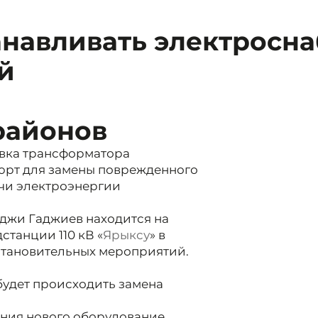
анавливать электросн
й
районов
вка трансформатора
юрт для замены поврежденного
чи электроэнергии
джи Гаджиев находится на
станции 110 кВ «
Ярыксу
» в
становительных мероприятий.
 будет происходить замена
ания нового оборудование