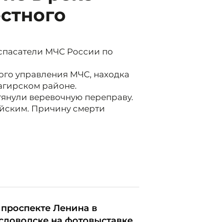
стного
спасатели МЧС России по
го управления МЧС, находка
агирском районе.
атянули веревочную переправу.
ейским. Причину смерти
 проспекте Ленина в
словодске на фотовыставке