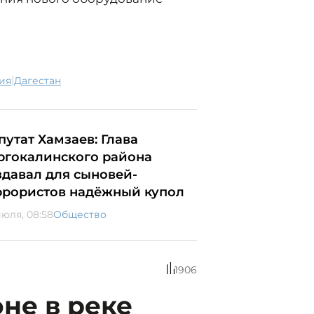
|
рия
Дагестан
путат Хамзаев: Глава
ргокалинского района
здавал для сыновей-
ррористов надёжный купол
июля, 08:58
Общество
1906
не в реке