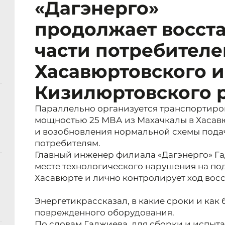
«Дагэнерго»
продолжает восст
части потребителе
Хасавюртовского и
Кизилюртовского 
Параллельно организуется транспортиро
мощностью 25 МВА из Махачкалы в Хасав
и возобновления нормальной схемы пода
потребителям.
Главный инженер филиала «Дагэнерго» Га
месте технологического нарушения на под
Хасавюрте и лично контролирует ход вос
Энергетик
рассказал, в какие сроки и как
поврежденного оборудования.
По словам Гаджиева, для сборки и испыт