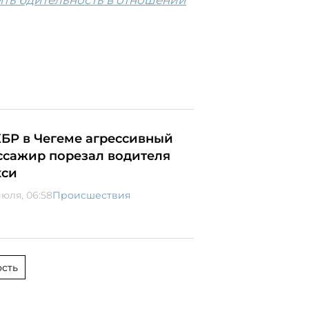
ить бдительность в отношении
КБР в Чегеме агрессивный
ссажир порезал водителя
кси
июля, 06:58
Происшествия
сть