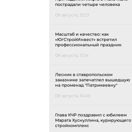
пострадали четыре человека
09 августа, 13:27
Масштаб и качество: как
«ЮгСтройИнвест» встретил
профессиональный праздник
09 августа, 11:34
Лесник в ставропольском
заказнике запечатлел вышедшую
на променад "Патрикеевну"
09 августа, 10:49
Глава КЧР поздравил с юбилеем
Марата Хуснуллина, курирующего
стройкомплекс