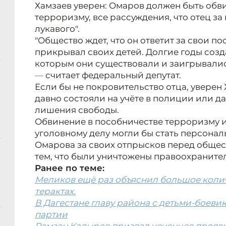
Хамзаев уверен: Омаров должен быть обв
терроризму, все рассуждения, что отец за в
лукавого".
"Общество ждет, что он ответит за свои п
прикрывал своих детей. Долгие годы созд
которым они существовали и заигрывали
—
считает федеральный депутат.
Если бы не покровительство отца, уверен 
давно состояли на учёте в полиции или д
лишения свободы.
Обвинение в пособничестве терроризму и
уголовному делу могли бы стать персона
Омарова за своих отпрысков перед общест
тем, что были уничтожены правоохраните
Ранее по теме:
Меликов ещё раз объяснил большое коли
терактах.
В Дагестане главу района с детьми-боев
партии