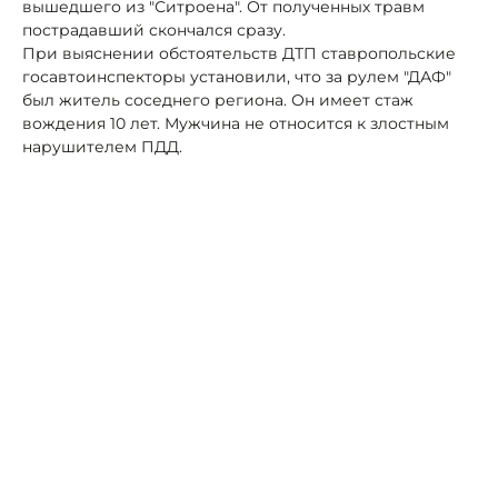
вышедшего из "Ситроена". От полученных травм
пострадавший скончался сразу.
При выяснении обстоятельств ДТП ставропольские
госавтоинспекторы установили, что за рулем "ДАФ"
был житель соседнего региона. Он имеет стаж
вождения 10 лет. Мужчина не относится к злостным
нарушителем ПДД.
Автор:
Роман Новоселов
госавтоинспекция
Ставрополье
ДТП
большегруз
В Дагестане две семьи
госпитализировали с тяжелыми
формами ботулизма
16 октября, 12:04
Здоровье