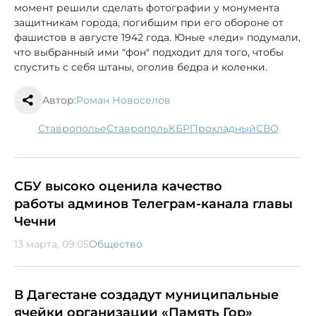
момент решили сделать фотографии у монумента
защитникам города, погибшим при его обороне от
фашистов в августе 1942 года. Юные «леди» подумали,
что выбранный ими "фон" подходит для того, чтобы
спустить с себя штаны, оголив бедра и коленки.
Автор:
Роман Новоселов
Ставрополье
Ставрополь
КБР
Прохладный
СВО
СБУ высоко оценила качество
работы админов Телеграм-канала главы
Чечни
13 марта, 09:05
Общество
В Дагестане создадут муниципальные
ячейки организации «Память Гор»