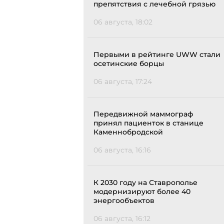
препятствия с лечебной грязью
06 августа, 18:02
Первыми в рейтинге UWW стали
осетинские борцы
06 августа, 17:24
Передвижной маммограф
принял пациенток в станице
Каменнобродской
06 августа, 16:16
К 2030 году на Ставрополье
модернизируют более 40
энергообъектов
06 августа, 16:12