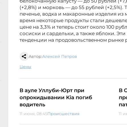
белокочанную капусту — до 50 рублей (+7,
(+2,8%) и морковь — до 55 рублей (+2,5%)
печенье, водка и макаронные изделия из 
время некоторые продукты стали дешевле.
цене на 3,3% и теперь стоит около 100 ру
сосиски и сардельки, а также яблоки. Эт
тенденции на продовольственном рынке 
Автор:
Алексей Петров
цены
В ауле Уллуби-Юрт при
В 
опрокидывании Kia погиб
пр
водитель
па
11 июня, 08:45
Происшествия
11 и