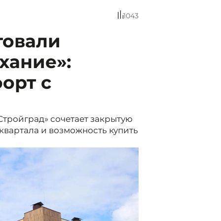
1043
товали
хание»:
орт с
тройград» сочетает закрытую
квартала и возможность купить