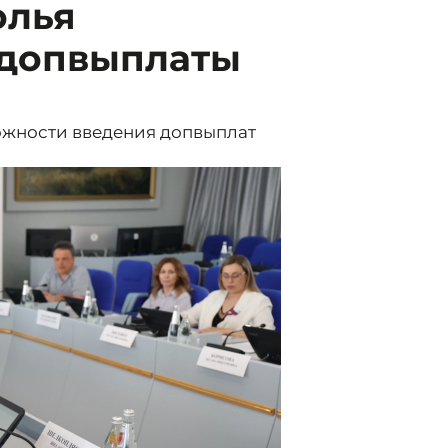
олья
 допвыплаты
ожности введения допвыплат