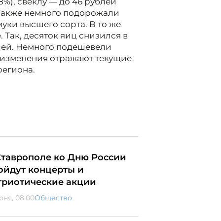
8%), свеклу — до 46 рублей
. Также немного подорожали
муки высшего сорта.
В то же
 Так, десяток яиц снизился в
блей. Немного подешевели
и изменения отражают текущие
региона.
Ставрополе ко Дню России
ойдут концерты и
триотические акции
юня, 08:00
Общество