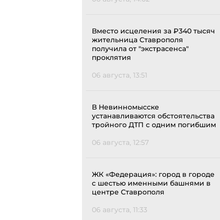
Вместо исцеления за ₽340 тысяч
жительница Ставрополя
получила от "экстрасенса"
проклятия
06 августа, 13:51
В Невинномысске
устанавливаются обстоятельства
тройного ДТП с одним погибшим
06 августа, 12:57
ЖК «Федерация»: город в городе
с шестью именными башнями в
центре Ставрополя
06 августа, 11:33