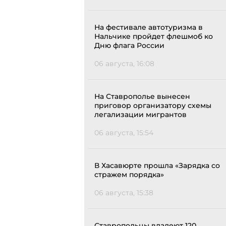
На фестивале автотуризма в
Нальчике пройдет флешмоб ко
Дню флага России
06 августа, 16:08
На Ставрополье вынесен
приговор организатору схемы
легализации мигрантов
06 августа, 15:54
В Хасавюрте прошла «Зарядка со
стражем порядка»
06 августа, 15:38
Ставропольцы владеют 120