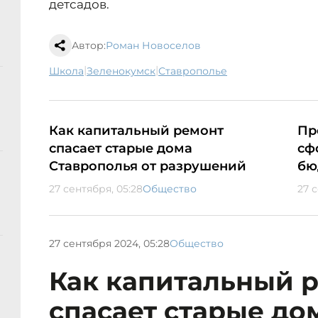
детсадов.
Автор:
Роман Новоселов
|
|
школа
Зеленокумск
Ставрополье
Как капитальный ремонт
Пр
спасает старые дома
сф
Ставрополья от разрушений
бю
27 сентября, 05:28
Общество
27 
27 сентября 2024, 05:28
Общество
Как капитальный 
спасает старые до