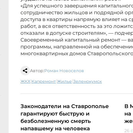
«Для успешного завершения капитальног
сотрудничество жильцов и подрядной ор
доступа в квартиры напрямую влияет на с
работ, а вся ответственность за это ложит
отказали в допуске строителям», — подче
Своевременный капитальный ремонт — ва
программы, направленной на обеспечен
многоквартирных домов Ставропольского
Автор:
Роман Новоселов
|
|
|
ЖКХ
капремонт
жилье
Зеленокумск
Законодатели на Ставрополье
В 
гарантируют быструю и
на
безболезненную смерть
же
напавшему на человека
26 с