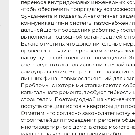
переноса внутридомовых инженерных ко
чтобы обеспечить подрядчику возможнос
фундамента и подвала. Аналогичная зада
коммуникациями системы газоснабжения
дальнейшего проведения работ по укрепл
выполнены подрядной организацией с пр
Важно отметить, что дополнительные мер
провести в связи с переносом коммуника
нагрузку на собственников помещений. Эт
счёт средств органов исполнительной вла
самоуправления. Это решение позволит з
лишних финансовых осложнений для жил
Проблемы, с которыми сталкиваются соб
капитального ремонта, требуют гибкости 
строителям. Поэтому одной из ключевых 
доступа специалистов в квартиры для пр
Отметим, что согласно законодательству 
строителей для проведения ремонта общ
многоквартирного дома, а отказ может зн
ухудшить качество выполнения работ.