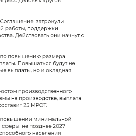
нгресс деловых кругов
Соглашение, затронули
ий работы, поддержки
тва. Действовать они начнут с
 по повышению размера
латы. Повышаться будут не
е выплаты, но и окладная
ростом производственного
вмы на производстве, выплата
составит 25 МРОТ.
м повышении минимальной
сферы, не позднее 2027
оспособного населения