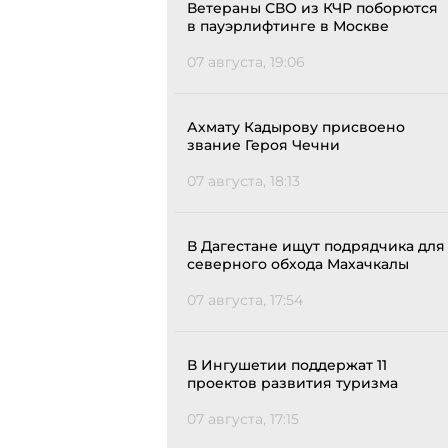
Ветераны СВО из КЧР поборются
в пауэрлифтинге в Москве
07 августа, 19:06
Ахмату Кадырову присвоено
звание Героя Чечни
07 августа, 18:13
В Дагестане ищут подрядчика для
северного обхода Махачкалы
07 августа, 17:54
В Ингушетии поддержат 11
проектов развития туризма
07 августа, 17:15