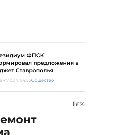
езидиум ФПСК
ормировал предложения в
джет Ставрополья
сентября, 04:55
Общество
1138
ремонт
ма