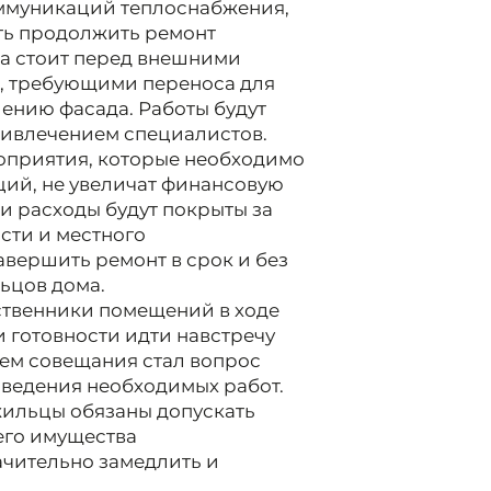
ммуникаций теплоснабжения,
ть продолжить ремонт
ча стоит перед внешними
, требующими переноса для
ению фасада. Работы будут
ивлечением специалистов.
оприятия, которые необходимо
ций, не увеличат финансовую
и расходы будут покрыты за
сти и местного
авершить ремонт в срок и без
ьцов дома.
ственники помещений в ходе
и готовности идти навстречу
тем совещания стал вопрос
оведения необходимых работ.
жильцы обязаны допускать
его имущества
ачительно замедлить и