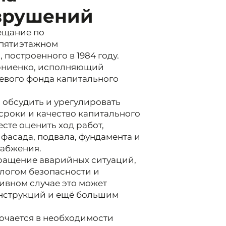
азрушений
ещание по
 пятиэтажном
построенного в 1984 году.
орниенко, исполняющий
евого фонда капитального
 обсудить и урегулировать
сроки и качество капитального
сте оценить ход работ,
асада, подвала, фундамента и
набжения.
ращение аварийных ситуаций,
алогом безопасности и
ивном случае это может
нструкций и ещё большим
ючается в необходимости