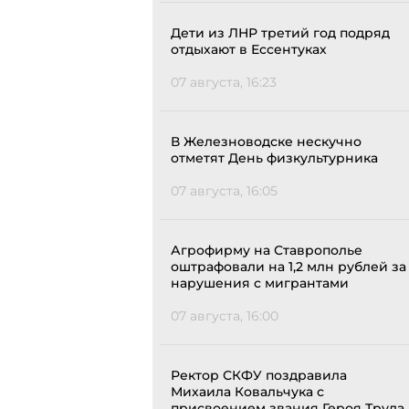
Дети из ЛНР третий год подряд
отдыхают в Ессентуках
07 августа, 16:23
В Железноводске нескучно
отметят День физкультурника
07 августа, 16:05
Агрофирму на Ставрополье
оштрафовали на 1,2 млн рублей за
нарушения с мигрантами
07 августа, 16:00
Ректор СКФУ поздравила
Михаила Ковальчука с
присвоением звания Героя Труда