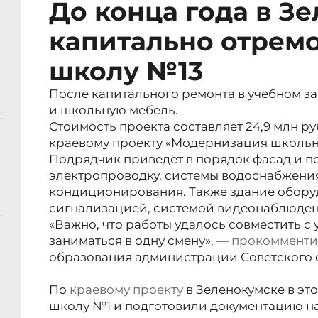
До конца года в З
капитально отрем
школу №13
После капитального ремонта в учебном з
и школьную мебель.
Стоимость проекта составляет 24,9 млн р
краевому проекту «Модернизация школьн
Подрядчик приведёт в порядок фасад и п
электропроводку, системы водоснабжения
кондиционирования. Также здание обор
сигнализацией, системой видеонаблюдени
«Важно, что работы удалось совместить с
заниматься в одну смену»
, —
прокомменти
образования администрации Советского 
По
краевому проекту
в Зеленокумске в эт
школу №1 и подготовили документацию на