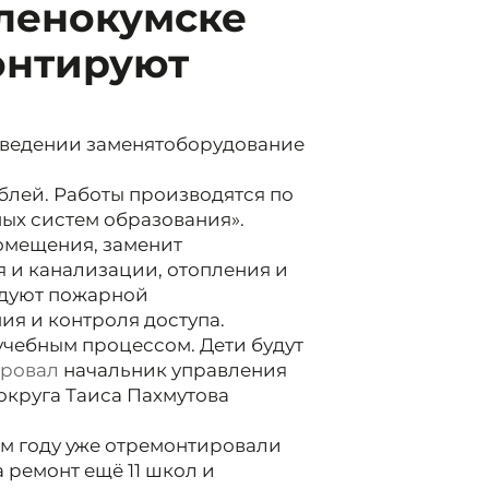
еленокумске
онтируют
аведении заменятоборудование
ублей. Работы производятся по
ых систем образования».
омещения, заменит
 и канализации, отопления и
удуют пожарной
я и контроля доступа.
 учебным процессом. Дети будут
ровал
начальник управления
округа Таиса Пахмутова
ом году уже отремонтировали
 ремонт ещё 11 школ и