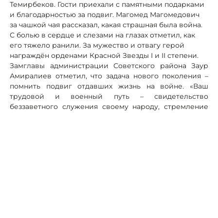
Темирбеков. Гости приехали с памятными подарками
и благодарностью за подвиг. Магомед Магомедович
за чашкой чая рассказал, какая страшная была война.
С болью в сердце и слезами на глазах отметил, как
его тяжело ранили. За мужество и отвагу герой
награждён орденами Красной Звезды I и II степени.
Замглавы администрации Советского района Заур
Амиралиев отметил, что задача нового поколения –
помнить подвиг отдавших жизнь на войне. «Ваш
трудовой и военный путь – свидетельство
беззаветного служения своему народу, стремление
творить добрые дела на благо Родины, – сказал он.
Ветерану пожелали крепкого здоровья, долголетия,
благополучия, внимания близких и уверенности в
завтрашнем дне.
Поздравление ветеранов на дому в Махачкале
решили седлать хорошей традицией. «Все должны
помнить, что мы в неоплатном долгу перед людьми,
которые ценой жизни принесли нам долгожданную
победу», – подвёл итог встречи Заур Амиралиев.