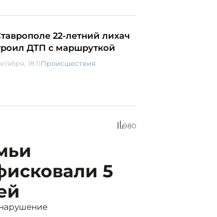
Ставрополе 22-летний лихач
троил ДТП с маршруткой
ктября, 18:11
Происшествия
980
емьи
фисковали 5
ей
 нарушение