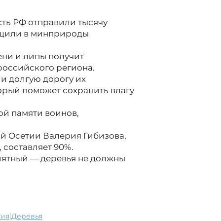
ть РФ отправили тысячу
бщили в минприроды
ени и липы получит
оссийского региона.
и долгую дорогу их
орый поможет сохранить влагу
ой памяти воинов,
й Осетии Валерия Гибизова,
, составляет 90%.
иятный — деревья не должны
|
тия
деревья