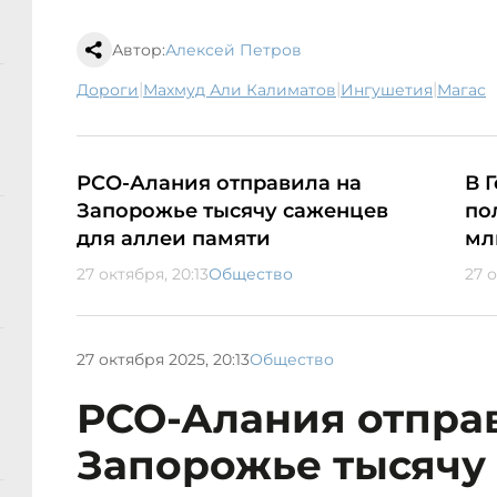
Автор:
Алексей Петров
|
|
|
дороги
Махмуд Али Калиматов
Ингушетия
Магас
РСО-Алания отправила на
В 
Запорожье тысячу саженцев
по
для аллеи памяти
мл
27 октября, 20:13
Общество
27 о
27 октября 2025, 20:13
Общество
РСО-Алания отпра
Запорожье тысячу