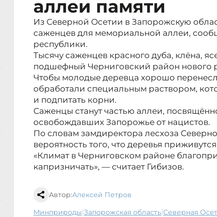
аллеи памяти
Из Северной Осетии в Запорожскую облас
саженцев для мемориальной аллеи, соо
республики.
Тысячу саженцев красного дуба, клёна, яс
подшефный Черниговский район нового р
Чтобы молодые деревца хорошо перенесл
обработали специальным раствором, кот
и подпитать корни.
Саженцы станут частью аллеи, посвящённ
освобождавших Запорожье от нацистов.
По словам замдиректора лесхоза Северно
вероятность того, что деревья приживутся
«Климат в Черниговском районе благопр
капризничать», — считает Гибизов.
Автор:
Алексей Петров
|
|
минприроды
Запорожская область
Северная Осе