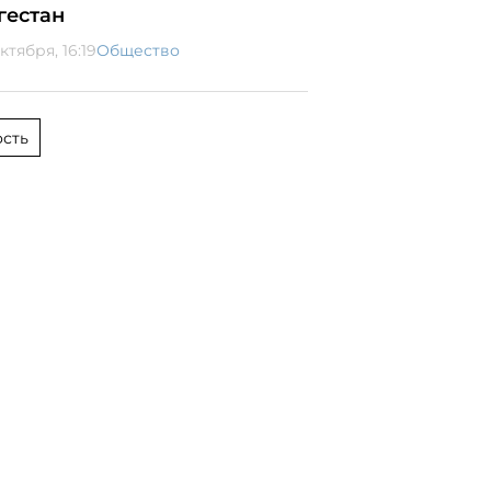
гестан
ктября, 16:19
Общество
сть