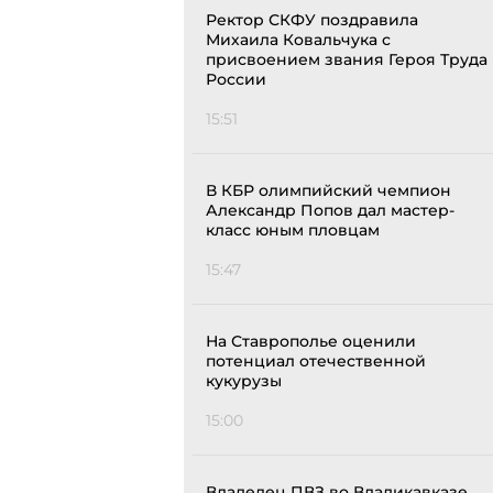
Ректор СКФУ поздравила
Михаила Ковальчука с
присвоением звания Героя Труда
России
15:51
В КБР олимпийский чемпион
Александр Попов дал мастер-
класс юным пловцам
15:47
На Ставрополье оценили
потенциал отечественной
кукурузы
15:00
Владелец ПВЗ во Владикавказе