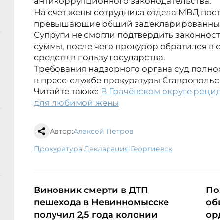
антикоррупционного законодательства.
На счет жены сотрудника отдела МВД пост
превышающие общий задекларированный д
Супруги не смогли подтвердить законнос
суммы, после чего прокурор обратился в 
средств в пользу государства.
Требования надзорного органа суд полн
в пресс-службе прокуратуры Ставропольс
Читайте также:
В Грачёвском округе рецид
для любимой жены
Автор:
Алексей Петров
|
|
прокуратура
декларация
Георгиевск
Виновник смерти в ДТП
По
пешехода в Невинномысске
об
получил 2,5 года колонии
ор