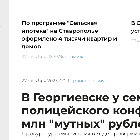
По программе "Сельская
В 
ипотека" на Ставрополье
ус
оформлено 4 тысячи квартир и
27 о
домов
27 октября, 18:56
Экономика
27 октября 2025, 20:11
Происшествия
В Георгиевске у с
полицейского кон
млн "мутных" рубл
Прокуратура выявила их в ходе проверки