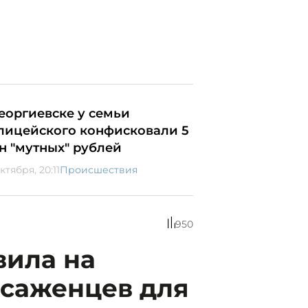
Георгиевске у семьи
лицейского конфисковали 5
н "мутных" рублей
ктября, 20:11
Происшествия
950
вила на
 саженцев для