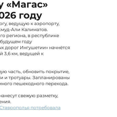
у «Магас»
026 году
гу, ведущую к аэропорту,
хмуд-Али Калиматов.
го региона, в республике
 будущем году
х дорог Ингушетии» начнётся
 3,6 км, ведущей к
ю часть, обновить покрытие,
и и тротуары. Запланированы
много пешеходного перехода.
нанесут свежую разметку,
ения.
Ставрополья потребовала