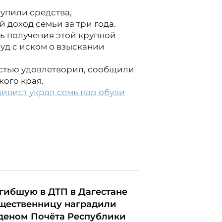
упили средства,
оход семьи за три года.
ть получения этой крупной
суд с иском о взыскании
остью удовлетворил, сообщили
кого края.
ивист украл семь пар обуви
гибшую в ДТП в Дагестане
щественницу наградили
деном Почёта Республики