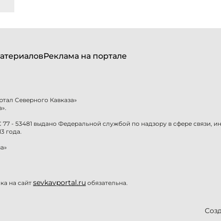
атериалов
Реклама на портале
ртал Северного Кавказа»
».
77 - 53481 выдано Федеральной службой по надзору в сфере связи, 
3 года.
а»
sevkavportal.ru
а на сайт
обязательна.
Созд