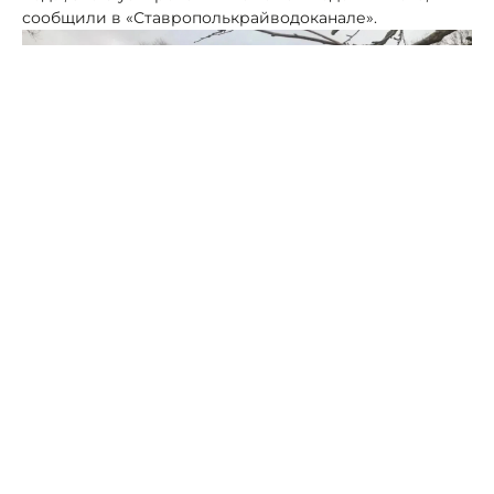
сообщили в «Ставрополькрайводоканале».
Фото: "Ставрополькрайводоканал"
Также коммунальщики заменили 1 км подводящего
водовода и смонтировали стальной резервуар
объемом в 50 «кубов», соответствующим техническим
и санитарным требованиям.
Новое оборудование поддерживает давление в
водопроводной сети и снижает риск аварий при
пиковых нагрузках. Стабильное водоснабжение
получили 300 жителей посёлка.