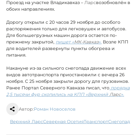
Проезд на участке Владикавказ –
Ларс
возобновлён в
обоих направлениях.
Дорогу открыли с 20 часов 29 ноября до особого
распоряжения только для легковушек и автобусов.
Для большегрузных машин дорога остается по-
прежнему закрытой,
пишет «
МК-Кавказ
».
Возле КПП
для водителей развернуты пункты обогрева и
питания.
Накануне из-за сильного снегопада движение всех
видов автотранспорта приостановили с вечера 26
ноября. С 25 ноября закрыли дорогу для грузовиков.
Ранее Портал Северного Кавказа писал, что
порядка
2,5 тысячи фур скопились на КПП «Верхний
Ларс
».
Автор:
Роман Новоселов
Верхний Ларс
Северная Осетия
транспорт
снегопад