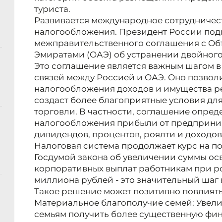
туриста.
Развивается международное сотрудничест
налогообложения. Президент России под
межправительственного соглашения с О
Эмиратами (ОАЭ) об устранении двойног
Это соглашение является важным шагом 
связей между Россией и ОАЭ. Оно позвол
налогообложения доходов и имущества ре
создаст более благоприятные условия дл
торговли. В частности, соглашение опред
налогообложения прибыли от предприним
дивидендов, процентов, роялти и доходо
Налоговая система продолжает курс на п
Госдумой закона об увеличении суммы о
корпоративных выплат работникам при рож
миллиона рублей - это значительный шаг 
Такое решение может позитивно повлиять
Материальное благополучие семей: Увел
семьям получить более существенную фин