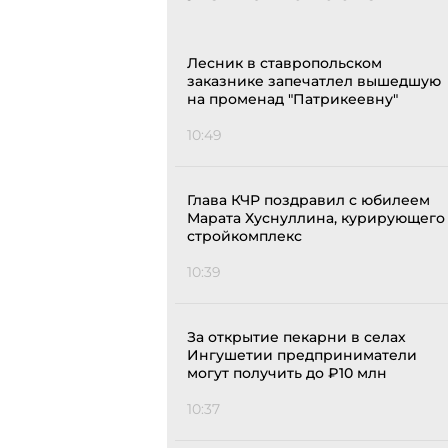
Лесник в ставропольском
заказнике запечатлел вышедшую
на променад "Патрикеевну"
10:49
Глава КЧР поздравил с юбилеем
Марата Хуснуллина, курирующего
стройкомплекс
10:39
За открытие пекарни в селах
Ингушетии предприниматели
могут получить до ₽10 млн
10:37