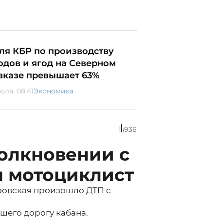
ля КБР по производству
одов и ягод на Северном
вказе превышает 63%
юля, 08:41
Экономика
936
олкновении с
л мотоциклист
ровская произошло ДТП с
вшего дорогу кабана.