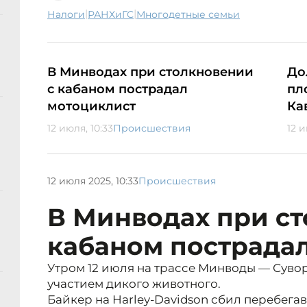
|
|
налоги
РАНХиГС
многодетные семьи
В Минводах при столкновении
До
с кабаном пострадал
пл
мотоциклист
Ка
12 июля, 10:33
Происшествия
12 и
12 июля 2025, 10:33
Происшествия
В Минводах при ст
кабаном пострада
Утром 12 июля на трассе Минводы — Суво
участием дикого животного.
Байкер на Harley-Davidson сбил перебега