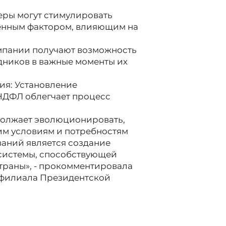
ры могут стимулировать
венным фактором, влияющим на
омпании получают возможность
дников в важные моменты их
я: Установление
НДФЛ облегчает процесс
должает эволюционировать,
м условиям и потребностям
ваний является создание
системы, способствующей
траны», - прокомментировала
 филиала Президентской