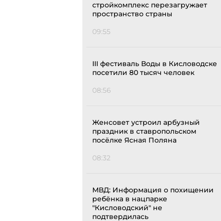
стройкомплекс перезагружает
пространство страны
09:55
III фестиваль Воды в Кисловодске
посетили 80 тысяч человек
08:56
Женсовет устроил арбузный
праздник в ставропольском
посёлке Ясная Поляна
08:32
МВД: Информация о похищении
ребёнка в нацпарке
"Кисловодский" не
подтвердилась