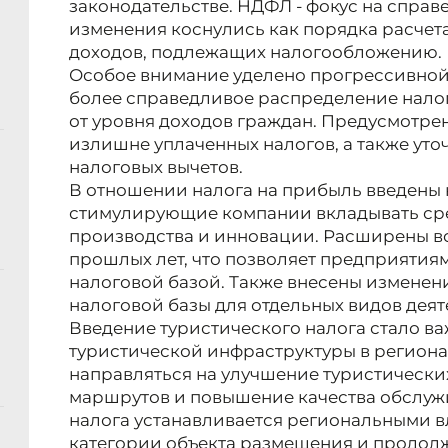
законодательстве. НДФЛ - фокус на справ
изменения коснулись как порядка расчет
доходов, подлежащих налогообложению.
Особое внимание уделено прогрессивной
более справедливое распределение налог
от уровня доходов граждан. Предусмотре
излишне уплаченных налогов, а также ут
налоговых вычетов.
В отношении налога на прибыль введены 
стимулирующие компании вкладывать сре
производства и инновации. Расширены в
прошлых лет, что позволяет предприятиям
налоговой базой. Также внесены изменен
налоговой базы для отдельных видов деят
Введение туристического налога стало в
туристической инфраструктуры в региона
направляться на улучшение туристических
маршрутов и повышение качества обслуж
налога устанавливается региональными в
категории объекта размещения и продол