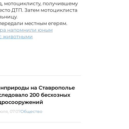
д, мотоциклисту, получившему
сто ДТП. Затем мотоциклиста
льницу.
передали местным егерям.
ора напомнили юным
 с животными
нприроды на Ставрополье
следовало 200 бесхозных
дросооружений
юля, 07:07
Общество