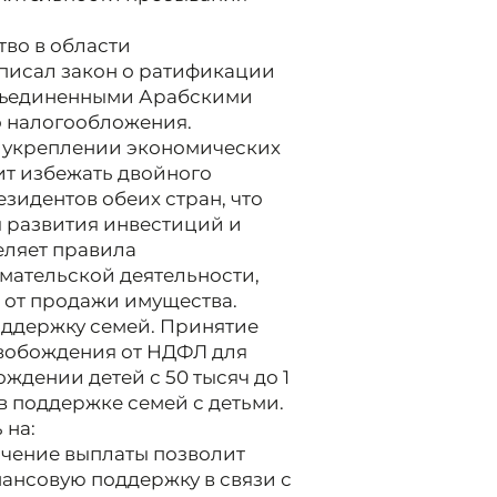
во в области
писал закон о ратификации
бъединенными Арабскими
о налогообложения.
в укреплении экономических
ит избежать двойного
зидентов обеих стран, что
я развития инвестиций и
еляет правила
ательской деятельности,
в от продажи имущества.
оддержку семей. Принятие
свобождения от НДФЛ для
дении детей с 50 тысяч до 1
в поддержке семей с детьми.
 на:
ичение выплаты позволит
ансовую поддержку в связи с