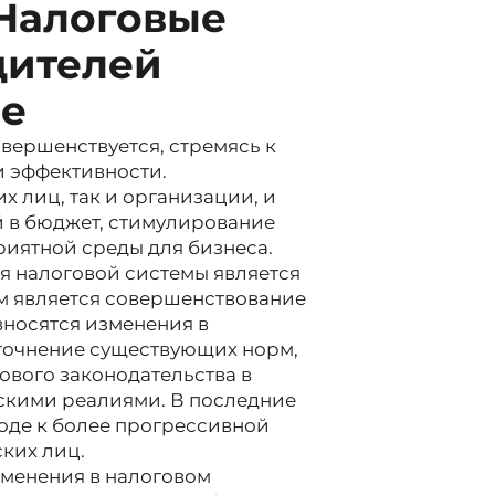
 Налоговые
дителей
ме
вершенствуется, стремясь к
и эффективности.
х лиц, так и организации, и
 в бюджет, стимулирование
риятной среды для бизнеса.
я налоговой системы является
м является совершенствование
вносятся изменения в
уточнение существующих норм,
ового законодательства в
скими реалиями. В последние
ходе к более прогрессивной
ких лиц.
изменения в налоговом