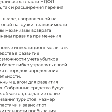
едливость: в части НДФЛ
а, так и расширения перечня
 шкале, направленной на
овой нагрузки в зависимости
ны механизмы возврата
очнены правила применения
новые инвестиционные льготы,
дства в развитие
озможности учета убытков
 более гибко управлять своей
ия в порядок определения
ельности.
ажным шагом для развития
х. Собранные средства будут
 объектов, создание новых
ивания туристов. Размер
ластями и зависит от
жительности пребывания