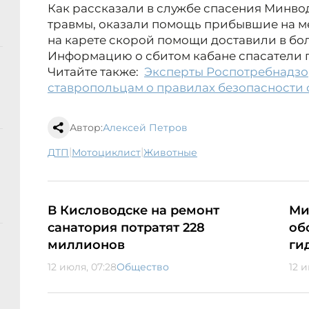
Как рассказали в службе спасения Минво
травмы, оказали помощь прибывшие на ме
на карете скорой помощи доставили в бо
Информацию о сбитом кабане спасатели 
Читайте также:
Эксперты Роспотребнадз
ставропольцам о правилах безопасности
Автор:
Алексей Петров
|
|
ДТП
мотоциклист
животные
В Кисловодске на ремонт
Ми
санатория потратят 228
об
миллионов
ги
12 июля, 07:28
Общество
12 и