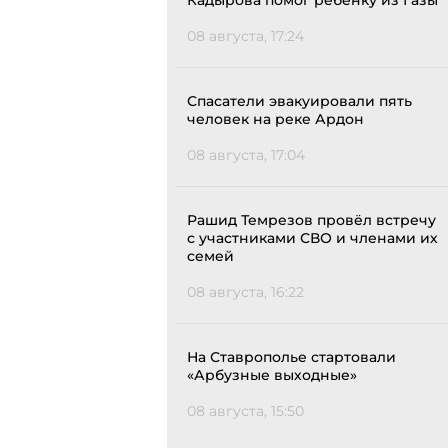
Кадырова помог ребенку из Газы
08 августа, 17:24
Спасатели эвакуировали пять
человек на реке Ардон
08 августа, 17:04
Рашид Темрезов провёл встречу
с участниками СВО и членами их
семей
08 августа, 16:22
На Ставрополье стартовали
«Арбузные выходные»
08 августа, 15:50