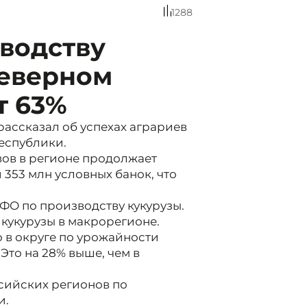
1288
водству
Северном
т 63%
рассказал об успехах аграриев
еспублики.
ов в регионе продолжает
 353 млн условных банок, что
ФО по производству кукурузы.
кукурузы в макрорегионе.
о в округе по урожайности
 Это на 28% выше, чем в
ссийских регионов по
и.