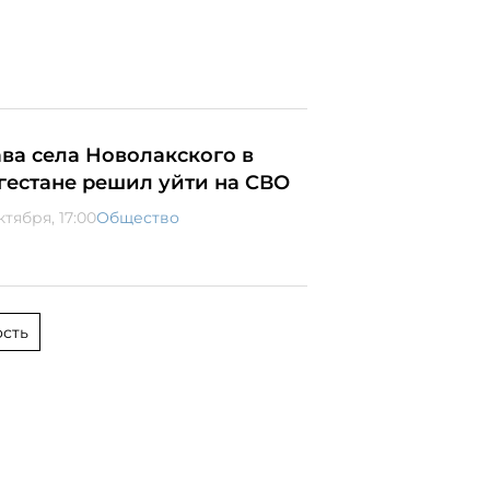
ава села Новолакского в
гестане решил уйти на СВО
ктября, 17:00
Общество
сть