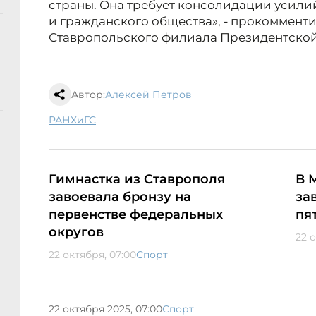
страны. Она требует консолидации усилий
и гражданского общества», - прокоммент
Ставропольского филиала Президентской
Автор:
Алексей Петров
РАНХиГС
Гимнастка из Ставрополя
В 
завоевала бронзу на
за
первенстве федеральных
пя
округов
22 о
22 октября, 07:00
Спорт
22 октября 2025, 07:00
Спорт