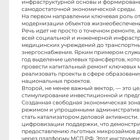
инфраструктурной основы и формировани
самодостаточной экономической среды.
На первом направлении ключевая роль о
модернизации объектов жизнеобеспечен
Речь идет не просто о точечном ремонте,
всей социальной и инженерной инфрастр
медицинских учреждений до транспортны
энергоснабжения. Ярким примером служи
год выделение целевых трансфертов, кото
провести капитальный ремонт ключевых м
реализовать проекты в сфере образовани
национальных проектов.
Второй, не менее важный вектор, — это 
стимулирование инвестиционной и предп
Созданная свободная экономическая зона
режимом и упрощенными административ
стать катализатором деловой активности.
цифровизации поддержки, что демонстри
предоставлению льготных микрозаймов дл
через платформу МСП.РФ. Этот инструмен