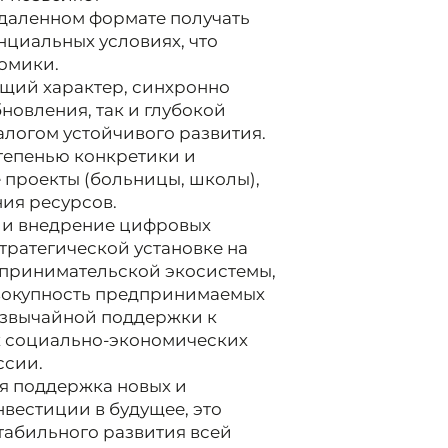
удаленном формате получать
нциальных условиях, что
омики.
щий характер, синхронно
новления, так и глубокой
алогом устойчивого развития.
тепенью конкретики и
 проекты (больницы, школы),
ия ресурсов.
 и внедрение цифровых
стратегической установке на
принимательской экосистемы,
овокупность предпринимаемых
резвычайной поддержки к
 социально-экономических
ссии.
я поддержка новых и
нвестиции в будущее, это
табильного развития всей