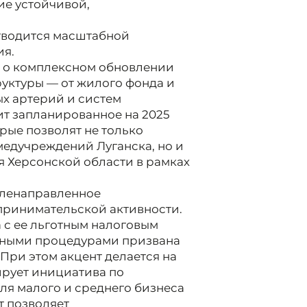
е устойчивой,
тводится масштабной
ия.
 а о комплексном обновлении
уктуры — от жилого фонда и
х артерий и систем
т запланированное на 2025
рые позволят не только
едучреждений Луганска, но и
я Херсонской области в рамках
целенаправленное
ринимательской активности.
 с ее льготным налоговым
ными процедурами призвана
 При этом акцент делается на
рует инициатива по
я малого и среднего бизнеса
т позволяет