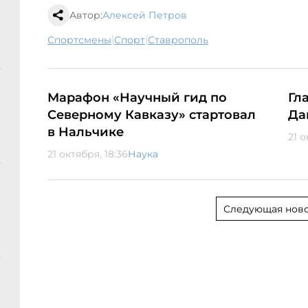
Автор:
Алексей Петров
|
|
спортсмены
спорт
Ставрополь
Марафон «Научный гид по
Гл
Северному Кавказу» стартовал
Да
в Нальчике
21 о
21 октября, 18:36
Наука
Следующая ново