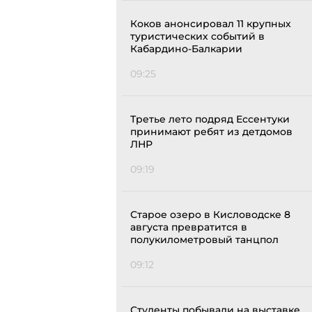
Коков анонсировал 11 крупных
туристических событий в
Кабардино-Балкарии
09:25
Третье лето подряд Ессентуки
принимают ребят из детдомов
ЛНР
09:19
Старое озеро в Кисловодске 8
августа превратится в
полукилометровый танцпол
09:12
Студенты побывали на выставке