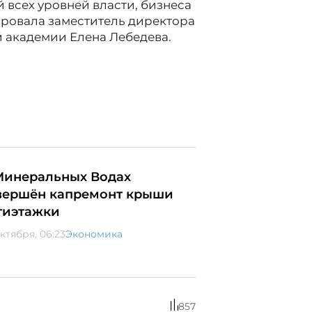
 всех уровней власти, бизнеса
ировала заместитель директора
 академии Елена Лебедева.
Минеральных Водах
вершён капремонт крыши
тиэтажки
ктября, 06:23
Экономика
857