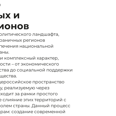
о
ых и
ионов
олитического ландшафта,
граничных регионов
спечения национальной
аны.
и комплексный характер,
ости – от экономического
ьства до социальной поддержки
щества.
щероссийское пространство
у, реализуемую через
ходит за рамки простого
е слияние этих территорий с
полем страны. Данный процесс
орам: создание современной