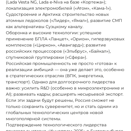
(Lada Vesta NG, Lada e-Niva на базе «Кортежа»);
локализация электромобилей («Атом», «Кама-1»).
Судостроение и Арктика: строительство новых
атомных ледоколов («Лидер», «Ямал»), развитие СМП
как альтернативы Суэцкому каналу.
Оборонка и высокие технологии: успешное
применение БПЛА «Ланцет», «Орион», гиперзвуковых
комплексов («Циркон», «Авангард»); развитие
российских процессоров («Эльбрус», «Байкал»),
спутниковой группировки («Сфера»).
Российская промышленность не просто «готова» к
реализации амбиций — она уже делает это, особенно
в стратегических отраслях (ВПК, энергетика,
транспорт). Однако для долгосрочного лидерства
важно: усилить R&D (особенно в микроэлектронике и
AI); развивать кадры; расширять несырьевой экспорт.
Если эти задачи будут решены, Россия сможет не
только сохранить суверенитет, но и стать одним из
глобальных технологических центров новой
многополярной системы.
Подтверждение технологического лидерства
показала выставка «Иннопром-2025» в Екатеринбурге