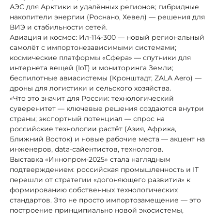
АЭС для Арктики и удалённых регионов; гибридные
накопители энергии (Роснано, Хевел) — решения для
ВИЭ и стабильности сетей.
Авиация и космос: Ил-114-300 — новый региональный
самолёт с импортонезависимыми системами;
космические платформы «Сфера» — спутники для
интернета вещей (IoT) и мониторинга Земли;
беспилотные авиасистемы (Кронштадт, ZALA Aero) —
дроны для логистики и сельского хозяйства.
«Что это значит для России: технологический
суверенитет — ключевые решения создаются внутри
страны; экспортный потенциал — спрос на
российские технологии растёт (Азия, Африка,
Ближний Восток) и новые рабочие места — акцент на
инженеров, data-сайентистов, технологов.
Выставка «Иннопром-2025» стала наглядным
подтверждением: российская промышленность и IT
перешли от стратегии «догоняющего развития» к
формированию собственных технологических
стандартов. Это не просто импортозамещение — это
построение принципиально новой экосистемы,