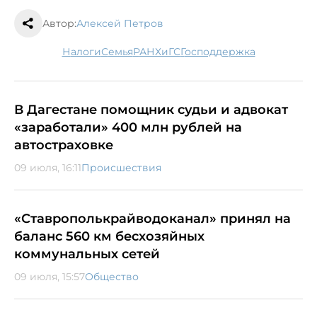
Автор:
Алексей Петров
налоги
семья
РАНХиГС
господдержка
В Дагестане помощник судьи и адвокат
«заработали» 400 млн рублей на
автостраховке
09 июля, 16:11
Происшествия
«Ставрополькрайводоканал» принял на
баланс 560 км бесхозяйных
коммунальных сетей
09 июля, 15:57
Общество