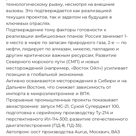
технологическому рывку, несмотря на внешние
вызовы. Это подтверждается как реализацией
текущих проектов, так и заделом на будущее в
ключевых отраслях.
Подтверждение тому факторы готовности к
реализации амбициозных планов: Россия занимает 1-
е место в мире по запасам природного газа, 2-е — по
нефти, лидирует по алмазам, никелю, палладию и
другим критически важным ресурсам; Развитие
Северного морского пути (СМП) и новых
месторождений (например, «Восток Ойл») усиливает
позиции в глобальной экономике.
Активно осваиваются месторождения в Сибири и на
Дальнем Востоке, что снижает зависимость от
импорта в микроэлектронике и ВПК.
Прорывные промышленные проекты показывает
авиастроение: запуск МС-21, Сухой Суперджет 100,
подготовка к серийному производству Ту-214 и
перспективного Ил-114-300; развитие отечественного
двигателестроения (ПД-8, ПД-35).
Автопром: оост производства Aurus, Москвич, ВАЗ