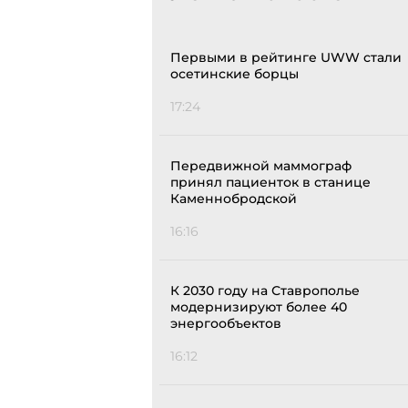
Первыми в рейтинге UWW стали
осетинские борцы
17:24
Передвижной маммограф
принял пациенток в станице
Каменнобродской
16:16
К 2030 году на Ставрополье
модернизируют более 40
энергообъектов
16:12