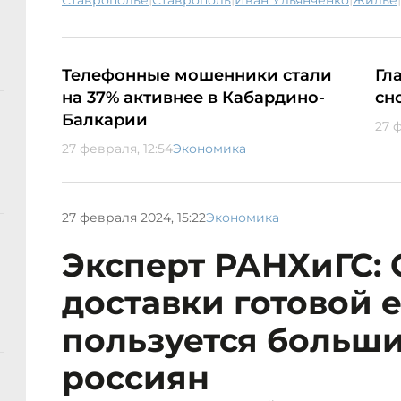
Ставрополье
Ставрополь
Иван Ульянченко
жилье
Телефонные мошенники стали
Гл
на 37% активнее в Кабардино-
сн
Балкарии
27 
27 февраля, 12:54
Экономика
27 февраля 2024, 15:22
Экономика
Эксперт РАНХиГС: 
доставки готовой 
пользуется больши
россиян