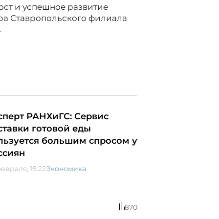
ост и успешное развитие
ра Ставропольского филиала
.
сперт РАНХиГС: Сервис
ставки готовой еды
льзуется большим спросом у
ссиян
евраля, 15:22
Экономика
870