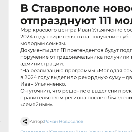
В Ставрополе ново
отпразднуют 111 м
Мэр краевого центра Иван Ульянченко со
2024 году свидетельств на получение су
молодым семьям.
Документы для 111 претендентов будут под
поручение от градоначальника получили
администрации.
"На реализацию программы «Молодая сем
в 2024 году выделило рекордную суму – дв
Иван Ульянченко.
Он уточнил, что решение о выделении ре
правительством региона после объявления
«семейным».
Автор:
Роман Новоселов
|
|
|
|