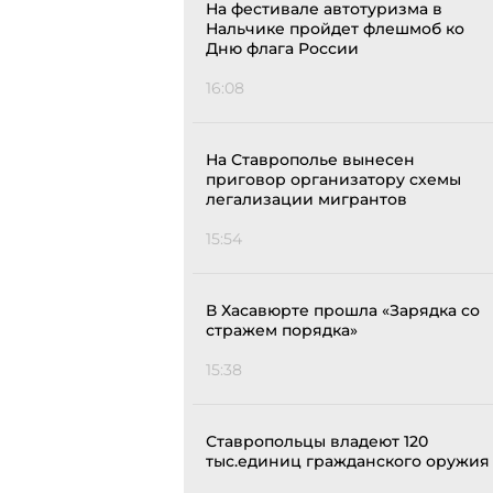
На фестивале автотуризма в
Нальчике пройдет флешмоб ко
Дню флага России
16:08
На Ставрополье вынесен
приговор организатору схемы
легализации мигрантов
15:54
В Хасавюрте прошла «Зарядка со
стражем порядка»
15:38
Ставропольцы владеют 120
тыс.единиц гражданского оружия