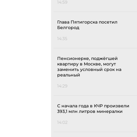
14:59
Глава Пятигорска посетил
Белгород
14:35
Пенсионерке, поджёгшей
квартиру в Москве, могут
заменить условный срок на
реальный
14:29
С начала года в КЧР произвели
393,1 млн литров минералки
14:02