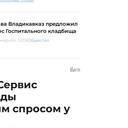
молодые семьи
ава Владикавказ предложил
ос Госпитального кладбища
февраля, 10:59
Общество
818
Сервис
еды
м спросом у