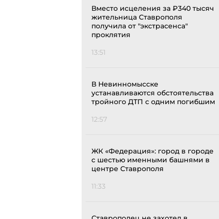
Вместо исцеления за ₽340 тысяч
жительница Ставрополя
получила от "экстрасенса"
проклятия
13:51
В Невинномысске
устанавливаются обстоятельства
тройного ДТП с одним погибшим
12:57
ЖК «Федерация»: город в городе
с шестью именными башнями в
центре Ставрополя
11:33
Ставрополец не захотел в