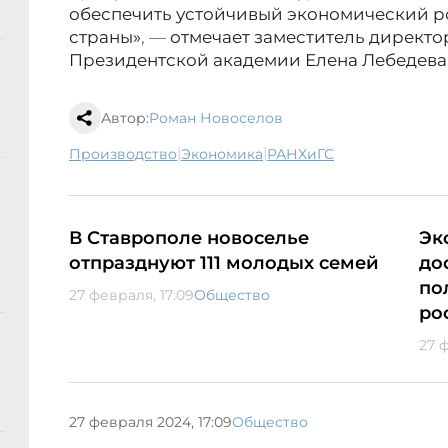
обеспечить устойчивый экономический р
страны»
, —
отмечает заместитель директо
Президентской академии Елена Лебедева
Автор:
Роман Новоселов
|
|
производство
экономика
РАНХиГС
В Ставрополе новоселье
Эк
отпразднуют 111 молодых семей
до
по
27 февраля, 17:09
Общество
ро
27 ф
27 февраля 2024, 17:09
Общество