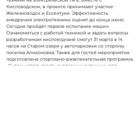
Кисловодском, в проекте принимают участие
Железноводск и Ессентуки. Эффективность
внедрения электротехники оценят до конца июня.
Сегодня пройдёт первое испытание машин.
Ознакомиться с работой техникой и задать вопросы
разработчикам кисловодчане смогут 31 марта в 14
часов на Старом озере у автопарковки со стороны
поселка Аликоновка. Также для гостей мероприятия
подготовлена спортивно-развлекательная программа.
«Будем использовать экологичную технику для
уборки территорий в районе Старого озера и
Комсомольского парка. Уже установили зарядные
станции, которые необходимы для заправки
транспортных средств», — пригласил горожан на
выставку Евгений Моисеев.
Автор:
Роман Новоселов
Кисловодск
коммунальщики