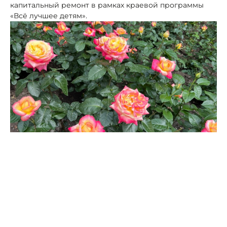
капитальный ремонт в рамках краевой программы
«Всё лучшее детям».
Фото: Портал Северного Кавказа
В администрации Левокумского округа сообщили,
что в школе №3 заменят кровлю крыши, а в школе
№12 модернизируют пищеблок. Школы оснастят
современным оборудованием, работы проведут во
время летних каникул. На эти цели выделят 11 млн
рублей.
«В прошлом году капитально обновили одну школу, в