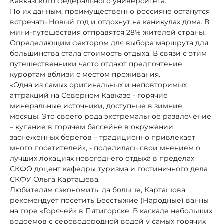
Кавказского федерального университета.
По их данным, преимущественно россияне останутся
встречать Новый год и отдохнут на каникулах дома. В
мини-путешествия отправятся 28% жителей страны.
Определяющим фактором для выбора маршрута для
большинства стала стоимость отдыха. В связи с этим
путешественники часто отдают предпочтение
курортам вблизи с местом проживания.
«Одна из самых оригинальных и неповторимых
аттракций на Северном Кавказе - горячие
минеральные источники, доступные в зимние
месяцы. Это своего рода экстремальное развлечение
– купание в горячем бассейне в окружении
заснеженных берегов – традиционно привлекает
много посетителей», - поделилась свои мнением о
лучших локациях новогоднего отдыха в пределах
СКФО доцент кафедры туризма и гостиничного дела
СКФУ Ольга Карташева.
Любителям сэкономить, да больше, Карташова
рекомендует посетить Бесстыжие (Народные) ванны
на горе «Горячей» в Пятигорске. В каскаде небольших
водоемов с сероводородной водой у самых горячих