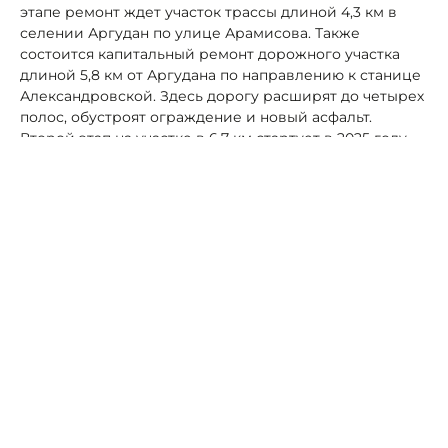
этапе ремонт ждет участок трассы длиной 4,3 км в
селении Аргудан по улице Арамисова. Также
состоится капитальный ремонт дорожного участка
длиной 5,8 км от Аргудана по направлению к станице
Александровской. Здесь дорогу расширят до четырех
полос, обустроят ограждение и новый асфальт.
Второй этап на участке в 6,7 км стартует в 2025 году.
Фото: ФКУ "Упрдор Кавказ".
Автор:
Роман Новоселов
Следующая новость
Редакция
Правила публикации материалов
Реклама на портале