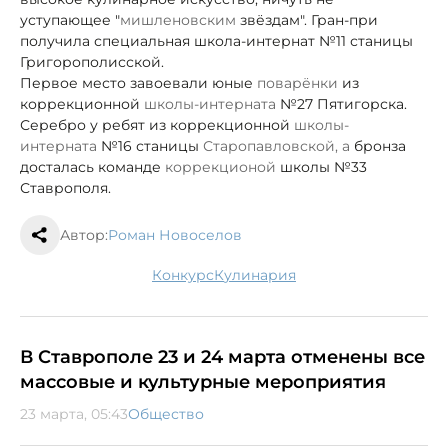
уступающее "
мишленовским
звёздам". Гран-при
получила специальная школа-интернат №11 станицы
Григорополисской.
Первое место завоевали юные
поварёнки
из
коррекционной
школы-интерната
№27 Пятигорска.
Серебро у ребят из коррекционной
школы-
интерната
№16 станицы
Старопавловской
, а
бронза
досталась команде
коррекционой
школы №33
Ставрополя.
Автор:
Роман Новоселов
конкурс
кулинария
В Ставрополе 23 и 24 марта отменены все
массовые и культурные мероприятия
23 марта, 05:43
Общество