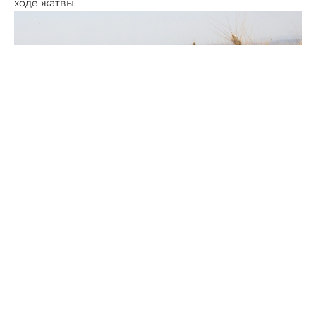
ходе жатвы.
Фото: Портал Северного Кавказа
Ставрополье – один из крупнейших производителей
зерна в стране, поэтому внимание федерального
центра к процессу жатвы самое пристальное.
Край, по словам Владимирова, уже перевалил планку
в 1,3 миллиона тонн при урожайности 39,3 центнера с
гектара. Качество зерна значительно выше
прошлогоднего показателя - 97% пшеницы
продовольственной.