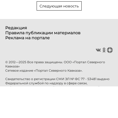
Следующая новость
Редакция
Правила публикации материалов
Реклама на портале
© 2012—2025 Все права защищены. ООО «Портал Северного
Кавказа»
Сетевое издание «Портал Северного Кавказа».
Свидетельство о регистрации СМИ ЭЛ № ФС 77 - 53481 выдано
Федеральной службой по надзору в сфере связи,
информационных технологий и массовых коммуникаций
(Роскомнадзор) 10 апреля 2013 года.
Учредитель: ООО «Портал Северного Кавказа»
Главный редактор: Баканова Е.Н.
info@sevkavportal.ru
E-mail:
Телефон: +7-8652-226-226