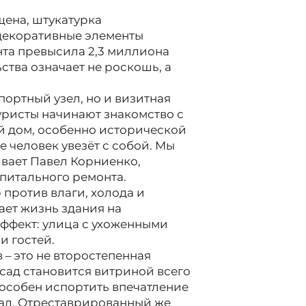
щена, штукатурка
 декоративные элементы
та превысила 2,3 миллиона
ьства означает не роскошь, а
портный узел, но и визитная
уристы начинают знакомство с
й дом, особенно исторической
е человек увезёт с собой. Мы
ивает Павел Корниенко,
питального ремонта.
р против влаги, холода и
ет жизнь здания на
эффект: улица с ухоженными
и гостей.
– это не второстепенная
асад становится витриной всего
особен испортить впечатление
ехал. Отреставрированный же