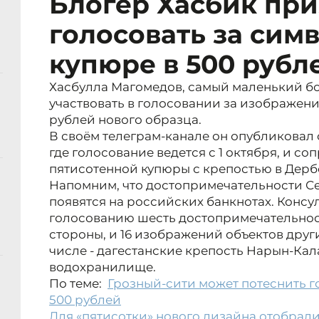
Блогер Хасбик при
голосовать за сим
купюре в 500 рубл
Хасбулла Магомедов, самый маленький бо
участвовать в голосовании за изображен
рублей нового образца.
В своём телеграм-канале он опубликовал 
где голосование ведется с 1 октября, и 
пятисотенной купюры с крепостью в Дерб
Напомним, что достопримечательности С
появятся на российских банкнотах. Консу
голосованию шесть достопримечательнос
стороны, и 16 изображений объектов друг
числе - дагестанские крепость Нарын-Кал
водохранилище.
По теме:
Грозный-сити может потеснить г
500 рублей
Для «пятисотки» нового дизайна отобрал