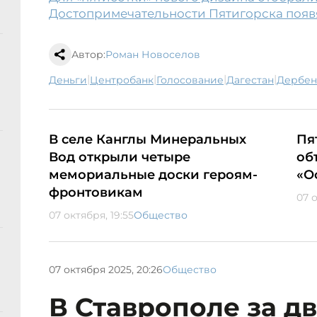
Достопримечательности Пятигорска появя
Автор:
Роман Новоселов
|
|
|
|
деньги
Центробанк
голосование
Дагестан
Дербен
В селе Канглы Минеральных
Пя
Вод открыли четыре
об
мемориальные доски героям-
«О
фронтовикам
07 о
07 октября, 19:55
Общество
07 октября 2025, 20:26
Общество
В Ставрополе за дв