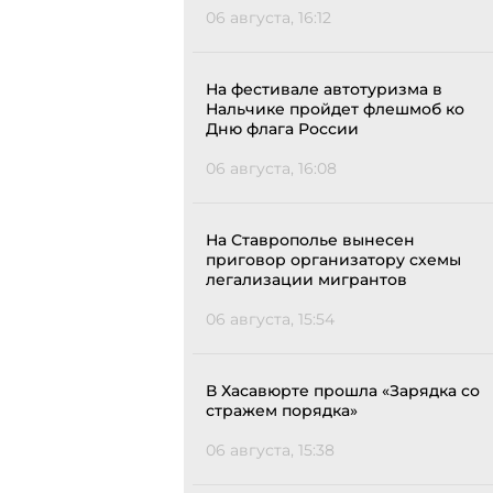
06 августа, 16:12
На фестивале автотуризма в
Нальчике пройдет флешмоб ко
Дню флага России
06 августа, 16:08
На Ставрополье вынесен
приговор организатору схемы
легализации мигрантов
06 августа, 15:54
В Хасавюрте прошла «Зарядка со
стражем порядка»
06 августа, 15:38