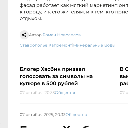
фасад работает как мягкий маркетинг: он 
к городу, и к его жителям, и к тем, кто пр
отдыхом.
Автор:
Роман Новоселов
|
|
Ставрополье
капремонт
Минеральные Воды
Блогер Хасбик призвал
В 
голосовать за символы на
вы
купюре в 500 рублей
ра
07 октября, 20:33
Общество
07 
07 октября 2025, 20:33
Общество