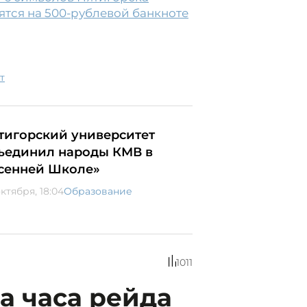
тся на 500-рублевой банкноте
т
тигорский университет
ъединил народы КМВ в
сенней Школе»
ктября, 18:04
Образование
1011
а часа рейда