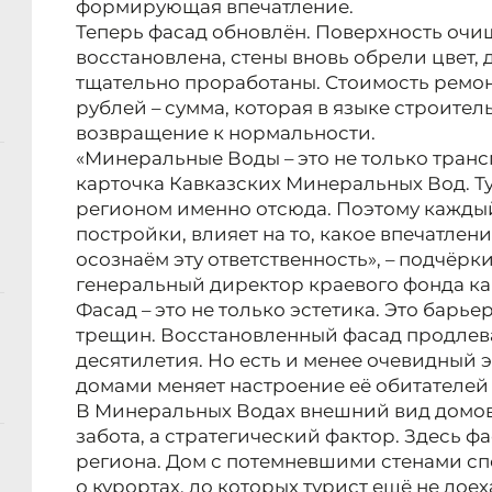
формирующая впечатление.
Теперь фасад обновлён. Поверхность очи
восстановлена, стены вновь обрели цвет,
тщательно проработаны. Стоимость ремон
рублей – сумма, которая в языке строител
возвращение к нормальности.
«Минеральные Воды – это не только транс
карточка Кавказских Минеральных Вод. Т
регионом именно отсюда. Поэтому кажды
постройки, влияет на то, какое впечатлени
осознаём эту ответственность», – подчёрк
генеральный директор краевого фонда ка
Фасад – это не только эстетика. Это барье
трещин. Восстановленный фасад продлева
десятилетия. Но есть и менее очевидный 
домами меняет настроение её обитателей 
В Минеральных Водах внешний вид домов 
забота, а стратегический фактор. Здесь ф
региона. Дом с потемневшими стенами сп
о курортах, до которых турист ещё не до