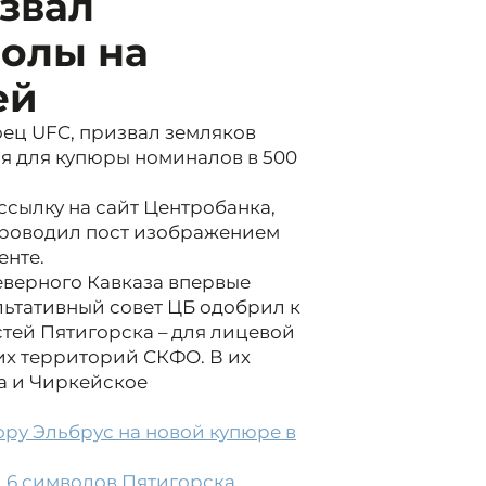
звал
волы на
ей
ец UFC, призвал земляков
ия для купюры номиналов в 500
ссылку на сайт Центробанка,
сопроводил пост изображением
енте.
еверного Кавказа впервые
льтативный совет ЦБ одобрил к
тей Пятигорска – для лицевой
их территорий СКФО. В их
а и Чиркейское
ору Эльбрус на новой купюре в
и 6 символов Пятигорска