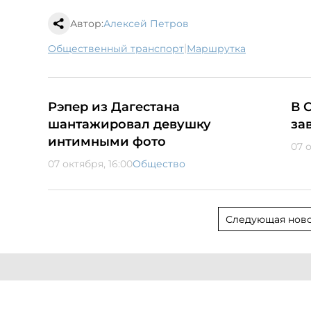
Автор:
Алексей Петров
|
общественный транспорт
маршрутка
Рэпер из Дагестана
В 
шантажировал девушку
за
интимными фото
07 о
07 октября, 16:00
Общество
Следующая ново
атериалов
Реклама на портале