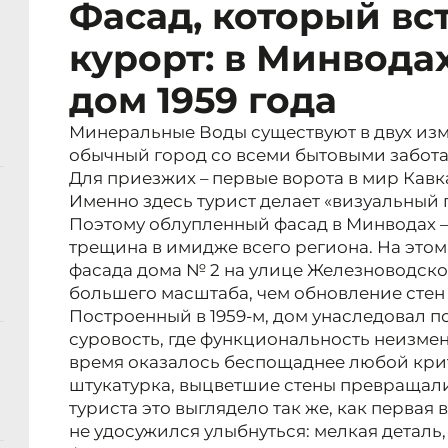
Фасад, который вс
курорт: в Минвода
дом 1959 года
Минеральные Воды существуют в двух изме
обычный город со всеми бытовыми забот
Для приезжих – первые ворота в мир Кав
Именно здесь турист делает «визуальный 
Поэтому облупленный фасад в Минводах – э
трещина в имидже всего региона. На это
фасада дома № 2 на улице Железноводско
большего масштаба, чем обновление стен 
Построенный в 1959-м, дом унаследовал 
суровость, где функциональность неизмен
время оказалось беспощаднее любой кри
штукатурка, выцветшие стены превращали
туриста это выглядело так же, как первая
не удосужился улыбнуться: мелкая деталь