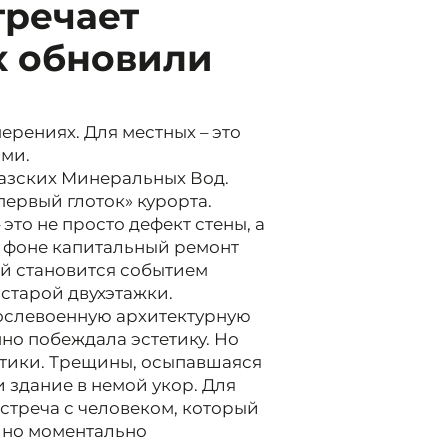
тречает
х обновили
рениях. Для местных – это
ами.
казских Минеральных Вод.
первый глоток» курорта.
то не просто дефект стены, а
м фоне капитальный ремонт
й становится событием
старой двухэтажки.
послевоенную архитектурную
но побеждала эстетику. Но
тики. Трещины, осыпавшаяся
 здание в немой укор. Для
 встреча с человеком, который
, но моментально