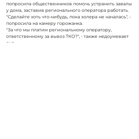
попросила общественников помочь устранить завалы
у дома, заставив регионального оператора работать.
"Сделайте хоть что-нибудь, пока холера не началась", -
попросила на камеру горожанка.
"За что мы платим региональному оператору,
ответственному за вывоз ТКО?", - также недоумевает
она.
«Народный фронт зафиксировал проблему и
обратился к главе Кизилюрта с просьбой принять
меры и обязать коммунальные службы своевременно
вывозить отходы», - прокомментировали полученные
видеоматериалы с жалобой в пресс-службе ОНФ по
Дагестану.
Автор:
Роман Новоселов
Дагестан
Кизилюрт
мусор
мусоровоз
свалка
Молодежные активисты Кисловодска