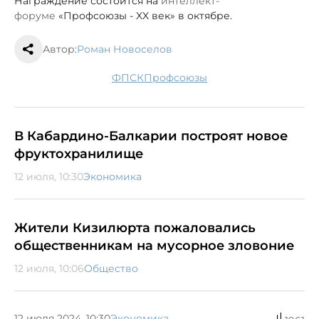
Награждение состоится на
интеллект-
форуме
«Профсоюзы - XX век» в октябре.
Автор:
Роман Новоселов
ФПСК
профсоюзы
В Кабардино-Балкарии построят новое
фруктохранилище
12 июля, 10:30
Экономика
Жители Кизилюрта пожаловались
общественникам на мусорное зловоние
12 июля, 10:06
Общество
12 июля 2024, 10:30
Экономика