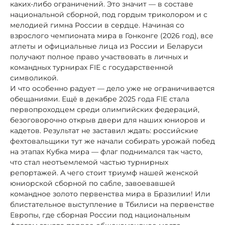
каких-либо ограничений. Это значит — в составе
национальной сборной, под гордым триколором и с
мелодией гимна России в сердце. Начиная со
взрослого чемпионата мира в Гонконге (2026 год), все
атлеты и официальные лица из России и Беларуси
получают полное право участвовать в личных и
командных турнирах FIE с государственной
символикой.
И что особенно радует — дело уже не ограничивается
обещаниями. Ещё в декабре 2025 года FIE стала
первопроходцем среди олимпийских федераций,
безоговорочно открыв двери для наших юниоров и
кадетов. Результат не заставил ждать: российские
фехтовальщики тут же начали собирать урожай побед
на этапах Кубка мира — флаг поднимался так часто,
что стал неотъемлемой частью турнирных
репортажей. А чего стоит триумф нашей женской
юниорской сборной по сабле, завоевавшей
командное золото первенства мира в Бразилии! Или
блистательное выступление в Тбилиси на первенстве
Европы, где сборная России под национальным