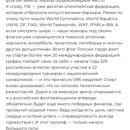
флагом заняла первое общекомандное место.
К слову, FIE — уже десятая олимпийская федерация,
которая отбросила искусственные барьеры. Ранее по
этому пути пошли World Gymnastics, World Aquatics,
UWW, IJF, FIAS, World Taekwondo, WKF, IFMA и IBA. А
если смотреть шире — наши юниоры под своим
флагом уже соревнуются в тяжелой атлетике,
керлинге, волейболе, триатлоне, пятиборье и многих
других дисциплинах. Всего флаг России гордо реет
на стартах более чем 20 международных федераций.
Цифры говорят сами за себя: с начала года 329
российских атлетов приняли участие в 22
международных турнирах с национальной
символикой — и это принесло 296 медалей! Спорт
вновь доказывает, что он сильнее политических
разногласий. Дорога на мировую арену открывается,
и у российских фехтовальщиков впереди
обязательно будет ещё много победных финалов, где
прозвучит родной гимн. Ведь когда есть цель, честное
сердце и острая шпага — справедливость всегда
торжествует. И этот триумф — только начало
большого пути.