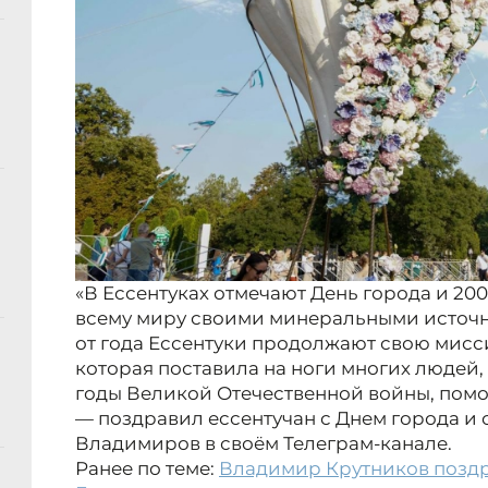
«В Ессентуках отмечают День города и 200
всему миру своими минеральными источн
от года Ессентуки продолжают свою мисс
которая поставила на ноги многих людей,
годы Великой Отечественной войны, помо
— поздравил ессентучан с Днем города и
Владимиров в своём Телеграм-канале.
Ранее по теме:
Владимир Крутников поздр