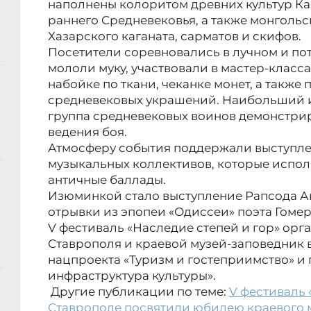
наполнены колоритом древних культур Ка
раннего Средневековья, а также монгольс
Хазарского каганата, сарматов и скифов.
Посетители соревновались в лучном и пот
мололи муку, участвовали в мастер-класса
набойке по ткани, чеканке монет, а также
средневековых украшений. Наибольший и
группа средневековых воинов демонстрир
ведения боя.
Атмосферу события поддержали выступл
музыкальных коллективов, которые испо
античные баллады.
Изюминкой стало выступление Рапсода А
отрывки из эпопеи «Одиссеи» поэта Гомер
V фестиваль «Наследие степей и гор» ор
Ставрополя и краевой музей-заповедник 
нацпроекта «Туризм и гостеприимство» и
инфраструктура культуры».
Другие публикации по теме:
V фестиваль 
Ставрополе посвятили юбилею краевого 