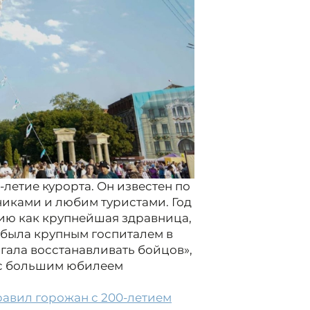
-летие курорта. Он известен по
иками и любим туристами. Год
ию как крупнейшая здравница,
 была крупным госпиталем в
гала восстанавливать бойцов»,
 с большим юбилеем
авил горожан с 200-летием