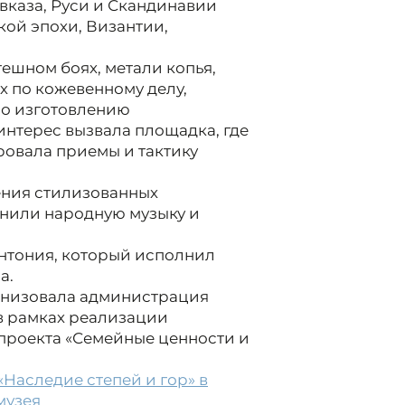
вказа, Руси и Скандинавии
кой эпохи, Византии,
ешном боях, метали копья,
х по кожевенному делу,
 по изготовлению
нтерес вызвала площадка, где
овала приемы и тактику
ения стилизованных
лнили народную музыку и
нтония, который исполнил
а.
ганизовала администрация
в рамках реализации
 проекта «Семейные ценности и
«Наследие степей и гор» в
музея