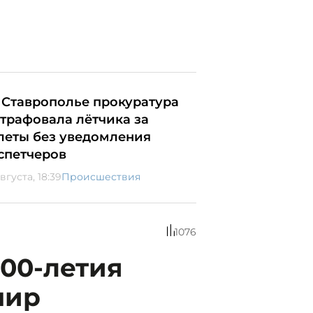
 Ставрополье прокуратура
трафовала лётчика за
леты без уведомления
спетчеров
вгуста, 18:39
Происшествия
1076
00-летия
мир