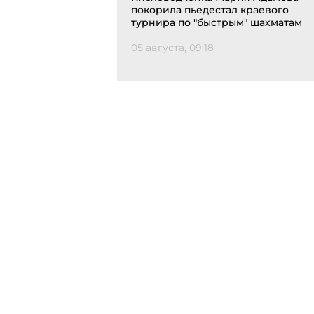
покорила пьедестал краевого
турнира по "быстрым" шахматам
05 августа, 09:18