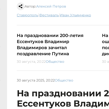
Автор:
Алексей Петров
|
|
Ставрополь
фестиваль
Иван Ульянченко
На праздновании 200-летия
На
Ессентуков Владимир
ош
Владимиров зачитал
по
поздравление Путина
ди
30 августа, 20:22
Общество
30 а
30 августа 2025, 20:22
Общество
На праздновании 2
Ессентуков Влади