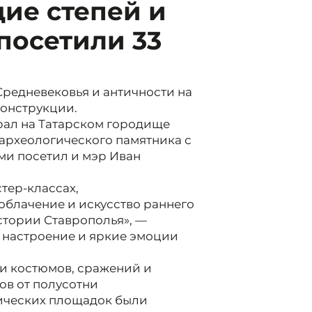
ие степей и
 посетили 33
Средневековья и античности на
онструкции.
рал на Татарском городище
археологического памятника с
и посетил и мэр Иван
тер-классах,
облачение и искусство раннего
стории Ставрополья», —
 настроение и яркие эмоции
ии костюмов, сражений и
ов от полусотни
тических площадок были