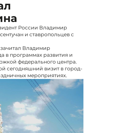
ал
ина
зидент России Владимир
ссентучан и ставропольцев с
 зачитал Владимир
да в программах развития и
ержкой федерального центра.
й сегодняшний визит в город-
раздничных мероприятиях.