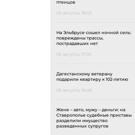
птенцов
05 августа, 18:03
На Эльбрусе сошел ночной сель:
повреждены трассы,
пострадавших нет
05 августа, 17:05
Дагестанскому ветерану
подарили квартиру к 102-летию
05 августа, 16:46
Жене – авто, мужу – деньги: на
Ставрополье судебные приставы
разделили имущество
разведенных супругов