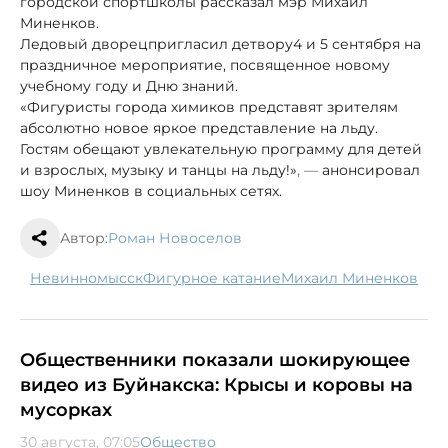
городской спортшколы рассказал мэр Михаил
Миненков.
Ледовый дворец
пригласил детвору
4 и 5 сентября на
праздничное мероприятие, посвященное новому
учебному году и Дню знаний.
«Фигуристы города химиков представят зрителям
абсолютно новое яркое представление на льду.
Гостям обещают увлекательную программу для детей
и взрослых, музыку и танцы на льду!»
, —
анонсировал
шоу Миненков в социальных сетях.
Автор:
Роман Новоселов
Невинномысск
фигурное катание
Михаил Миненков
Общественники показали шокирующее
видео из Буйнакска: Крысы и коровы на
мусорках
30 августа, 07:05
Общество