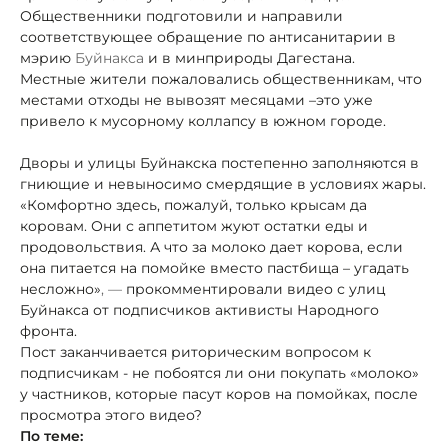
Общественники подготовили и направили
соответствующее обращение по антисанитарии в
мэрию
Буйнакса
и в минприроды Дагестана.
Местные жители пожаловались общественникам, что
местами отходы не вывозят месяцами –
это уже
привело к мусорному коллапсу в южном городе.
Дворы и улицы Буйнакска постепенно заполняются в
гниющие и невыносимо смердящие в условиях жары.
«Комфортно здесь, пожалуй, только крысам да
коровам. Они с аппетитом жуют остатки еды и
продовольствия. А что за молоко дает корова, если
она питается на помойке вместо пастбища – угадать
несложно»
, —
прокомментировали видео с улиц
Буйнакса от подписчиков активисты Народного
фронта.
Пост заканчивается риторическим вопросом к
подписчикам - не побоятся ли они покупать «молоко»
у частников, которые пасут коров на помойках, после
просмотра этого видео?
По теме: