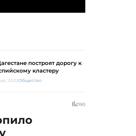
Дагестане построят дорогу к
спийскому кластеру
ая, 23:02
Общество
2190
опило
у