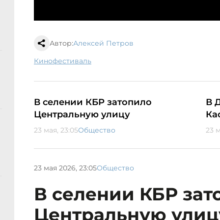
Автор:
Алексей Петров
кинофестиваль
В селении КБР затопило
В 
Центральную улицу
Ка
23 мая, 23:05
Общество
23 м
23 мая 2026, 23:05
Общество
В селении КБР зат
Центральную улиц