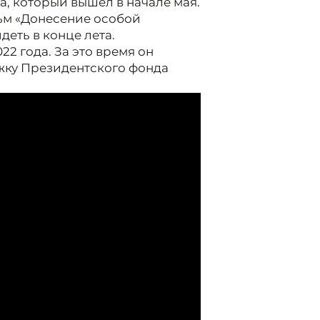
, который вышел в начале мая.
ьм «Донесение особой
еть в конце лета.
2 года. За это время он
жку Президентского фонда