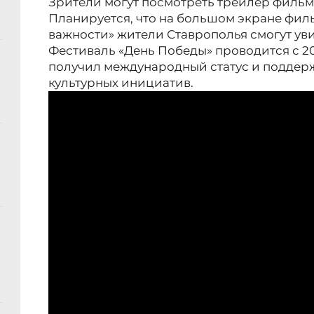
Зрители могут посмотреть трейлер фильма
Планируется, что на большом экране фил
важности» жители Ставрополья смогут увид
Фестиваль «День Победы» проводится с 202
получил международный статус и поддер
культурных инициатив.