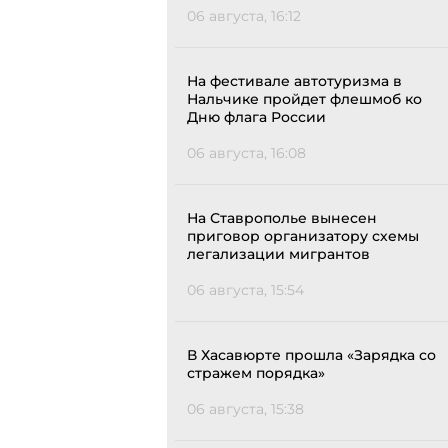
06 августа, 16:12
На фестивале автотуризма в
Нальчике пройдет флешмоб ко
Дню флага России
06 августа, 16:08
На Ставрополье вынесен
приговор организатору схемы
легализации мигрантов
06 августа, 15:54
В Хасавюрте прошла «Зарядка со
стражем порядка»
06 августа, 15:38