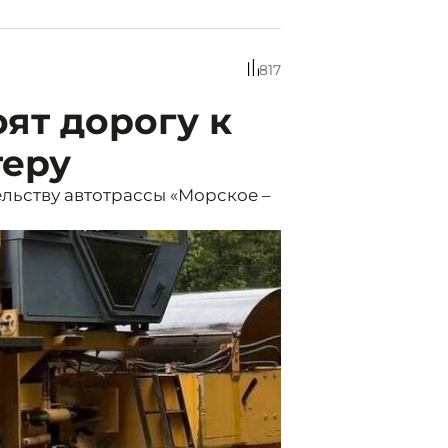
817
оят дорогу к
теру
льству автотрассы «Морское –