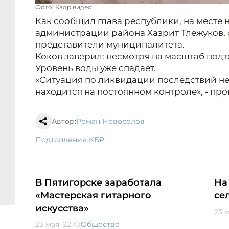
Фото: Кадр видео
Как сообщил глава республики, на месте 
администрации района Хазрит Тлежуков,
представители муниципалитета.
Коков заверил: несмотря на масштаб подт
Уровень воды уже спадает.
«Ситуация по ликвидации последствий н
находится на постоянном контроле», - пр
Автор:
Роман Новоселов
|
подтопление
КБР
В Пятигорске заработала
На
«Мастерская гитарного
се
искусства»
23 м
23 мая, 22:47
Общество