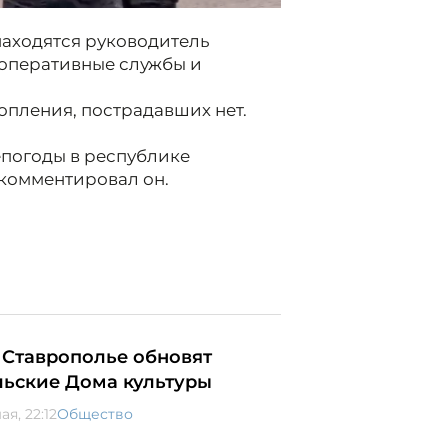
находятся руководитель
 оперативные службы и
опления, пострадавших нет.
епогоды в республике
окомментировал он.
 Ставрополье обновят
льские Дома культуры
ая, 22:12
Общество