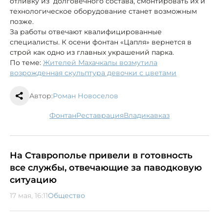
отливку из долговечного состава, смонтировать их и
технологическое оборудование станет возможным
позже.
За работы отвечают квалифицированные
специалисты. К осени фонтан «Цапля» вернется в
строй как одно из главных украшений парка.
По теме:
Жителей Махачкалы возмутила
возрожденная скульптура девочки с цветами
Автор:
Роман Новоселов
фонтан
реставрация
Владикавказ
На Ставрополье привели в готовность
все службы, отвечающие за паводковую
ситуацию
17 мая, 16:11
Общество