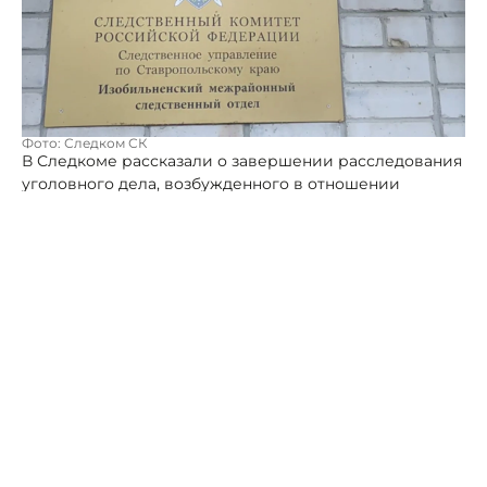
Фото: Следком СК
В Следкоме рассказали о завершении расследования
уголовного дела, возбужденного в отношении
местного жителя, который обвиняется в убийстве 20-
летней знакомой.
По версии следствия, трагедия произошла в ночь на
14 марта в одном из заброшенных гаражей. Во время
совместного распития алкоголя между обвиняемым и
потерпевшей вспыхнул конфликт по незначительному
поводу. В ходе ссоры мужчина нанес девушке
множественные удары руками и ногами, а также
кирпичом и ножом. От травм потерпевшая
скончалась на месте происшествия.
По ходатайству следователя судом в отношении
обвиняемого избрана мера пресечения в виде
заключения под стражу. Мужчина признал вину и