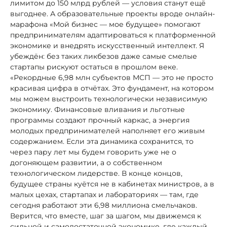
лимитом до 150 млрд рублей — условия станут ещё
выгоднее. А образовательные проекты вроде онлайн-
марафона «Мой бизнес — мое будущее» помогают
предпринимателям адаптироваться к платформенной
экономике и внедрять искусственный интеллект. Я
убеждён: без таких ликбезов даже самые смелые
стартапы рискуют остаться в прошлом веке.
«Рекордные 6,98 млн субъектов МСП — это не просто
красивая цифра в отчётах. Это фундамент, на котором
мы можем выстроить технологически независимую
экономику. Финансовые вливания и льготные
программы создают прочный каркас, а энергия
молодых предпринимателей наполняет его живым
содержанием. Если эта динамика сохранится, то
через пару лет мы будем говорить уже не о
догоняющем развитии, а о собственном
технологическом лидерстве. В конце концов,
будущее страны куётся не в кабинетах министров, а в
малых цехах, стартапах и лабораториях — там, где
сегодня работают эти 6,98 миллиона смельчаков.
Верится, что вместе, шаг за шагом, мы движемся к
сильной и самодостаточной экономике, где каждый