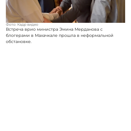
Фото: Кадр видео
Встреча врио министра Эмина Мерданова с
блогерами в Махачкале прошла в неформальной
обстановке.
Путешественники из ОАЭ Ибрахим Альтехли и
Муханнад Аль Яхьяи приехали в Дагестан по
приглашению основателя местного
агротуристического проекта Камала Салманова. Их
ознакомили с туристическим потенциалом
республики, популярными природными и
культурными достопримечательностями.
Состоялась встреча блогеров с представителями
туристической отрасли региона.
Как рассказали в минтуризма республики, Альтехли -
известный путешественник и блогер из Абу-Даби, на
его счету посещение 190 стран мира. Аудитория
медиаличности насчитывает порядка 1,5 миллиона
подписчиков.