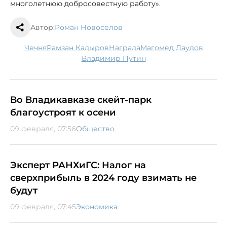
многолетнюю добросовестную работу».
Автор:
Роман Новоселов
Чечня
Рамзан Кадыров
награда
Магомед Даудов
Владимир Путин
Во Владикавказе скейт-парк
благоустроят к осени
09 февраля, 07:56
Общество
Эксперт РАНХиГС: Налог на
сверхприбыль в 2024 году взимать не
будут
09 февраля, 07:45
Экономика