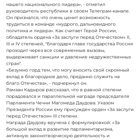
нашего национального лидера», - отметил
руководитель республики в своем Телеграм-канале.
Он признался, что очень ценит возможность
трудиться в команде «мудрого, дальновидного
политика и лидера». Как считает Герой России,
обладатель ордена «За заслуги перед Отечеством» II,
III и IV степеней, "благодаря главе государства Россия
проходит через все современные вызовы,
выдерживает санкции и давление недружественных
стран".
«Безумно горд тем, что могу вносить свой скромный
вклад в благородное дело, преданно служить на
благо Отечества», - подчеркнул он.
Рамзан Кадыров рассказал, что в равной степени
порадовался и параллельной награде председателя
Парламента Чечни Магомеда Даудова. Указом
Президента России ему присужден орден «За заслуги
перед Отечеством» III степени.
Награда Даудову вручена с формулировкой: «За
большой вклад в развитие парламентаризма,
активную законотворческую деятельность и