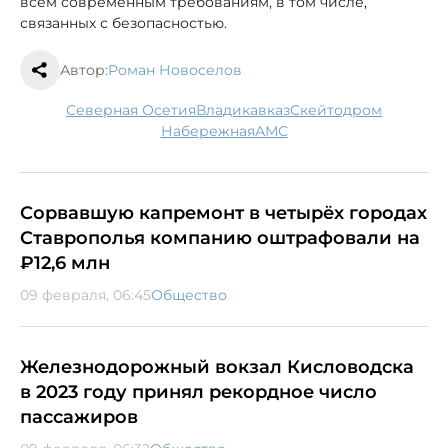
всем современным требованиям, в том числе,
связанных с безопасностью.
Автор:
Роман Новоселов
Северная Осетия
Владикавказ
скейтодром
набережная
АМС
Сорвавшую капремонт в четырёх городах
Ставрополья компанию оштрафовали на
₽12,6 млн
09 февраля, 06:45
Общество
Железнодорожный вокзал Кисловодска
в 2023 году принял рекордное число
пассажиров